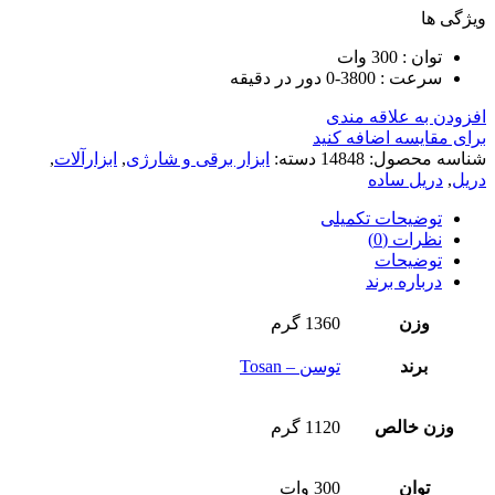
ویژگی ها
توان : 300 وات
سرعت : 3800-0 دور در دقیقه
افزودن به علاقه مندی
برای مقایسه اضافه کنید
شناسه محصول:
14848
دسته:
ابزار برقی و شارژی
,
ابزارآلات
,
دریل
,
دریل ساده
توضیحات تکمیلی
نظرات (0)
توضیحات
درباره برند
وزن
1360 گرم
برند
توسن – Tosan
وزن خالص
1120 گرم
توان
300 وات