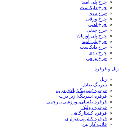
چرخ پلی آمید
چرخ دایکاست
چرخ بادی
چرخ ورقی
چرخ آهنی
چرخ چدنی
چرخ پلی اورتان
چرخ پلی آمید
چرخ دایکاست
چرخ بادی
چرخ ورقی
ریل و قرقره
ریل
بلبرینگ تعادل
قرقره (بلبرینگ) بالای درب
قرقره (بلبرینگ) زیر درب
قرقره بکسلی، ورزشی، پرچمی
قرقره رولیک
قرقره کشتارگاهی
قرقره کشویی دیواری
قلاب کارابین