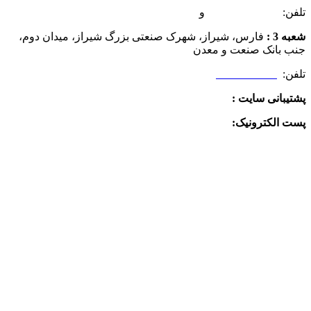
تلفن:
07132349472
و
07132332354
شعبه 3 :
فارس، شیراز، شهرک صنعتی بزرگ شیراز، میدان دوم،
جنب بانک صنعت و معدن
تلفن:
09025506188
پشتیبانی سایت :
09390612819
پست الکترونیک:
info@charkhabzar.com