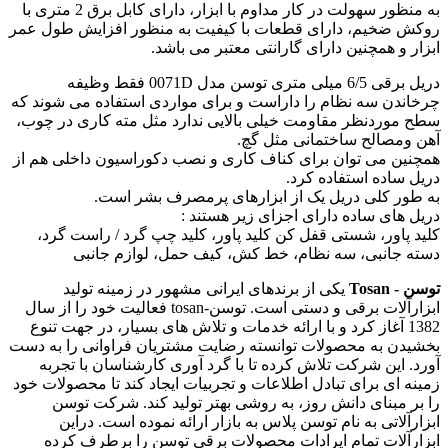
به منظور سهولت در کار مداوم با ابزار، دارای کابل برق 2 متری با
روکش ضخیم، دارای قطعات با کیفیت به منظور افزایش طول عمر
ابزار و همچنین دارای گارانتی معتبر می باشد.
دریل برقی 6/5 میلی متری توسن مدل 0071D فقط وظیفه
چرخاندن سه نظام را داراست و برای مواردی استفاده می شوند که
سطح موردنظر مقاومت خیلی بالایی ندارد مثل مته کاری در چوب،
آهن ومصالح ساختمانی مثل گچ.
همچنین می توان برای کناف کاری و نصب دکوراسیون داخلی هم از
دریل ساده استفاده کرد.
به طور کلی دریل یک از ابزارهای پرمصرف بشر است.
دریل های ساده دارای اجزای زیر هستند :
کلید پاور، شستی قفل کن کلید پاور، کلید چپ گرد / راست گرد،
دسته جانبی، سه نظام، خط کش، کیف حمل، لوازم جانبی
توسن - Tosan
یکی از برندهای ایرانی مشهور در زمینه تولید
ابزارآلات برقی و دستی است. توسن-tosan فعالیت خود را از سال
1382 آغاز کرد و با ارائه خدمات و تلاش های بسیار، در جهت تنوع
بخشیدن به محصولات توانسته رضایت مشتریان فراوانی را به دست
آورد. این شرکت تلاش کرده تا با گرد آوری کارشناسان با تجربه
زمینه ای برای تبادل اطلاعات و تجربیات ایجاد کند تا محصولات خود
را بر مبنای دانش روز، به روشی بهتر تولید کند. شرکت توسن
ابزارآلاتی به نام توسن پلاس به بازار ارائه نموده است. دراین
ابزارآلات تمام ایرادات محصولات برقی توسن را برطرف کرده