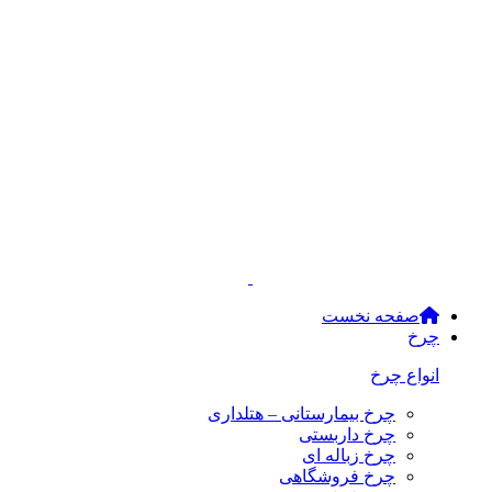
صفحه نخست
چرخ
انواع چرخ
چرخ بیمارستانی – هتلداری
چرخ داربستی
چرخ زباله ای
چرخ فروشگاهی