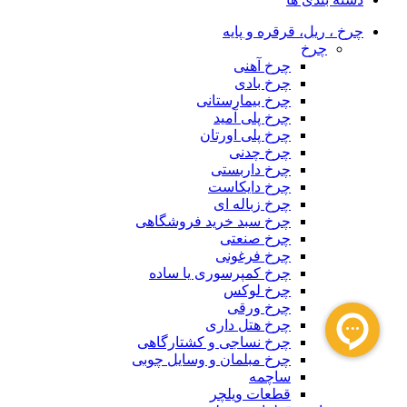
چرخ ، ریل، قرقره و پایه
چرخ
چرخ آهنی
چرخ بادی
چرخ بیمارستانی
چرخ پلی آمید
چرخ پلی اورتان
چرخ چدنی
چرخ داربستی
چرخ دایکاست
چرخ زباله ای
چرخ سبد خرید فروشگاهی
چرخ صنعتی
چرخ فرغونی
چرخ کمپرسوری یا ساده
چرخ لوکس
چرخ ورقی
چرخ هتل داری
چرخ نساجی و کشتارگاهی
چرخ مبلمان و وسایل چوبی
ساچمه
قطعات ویلچر