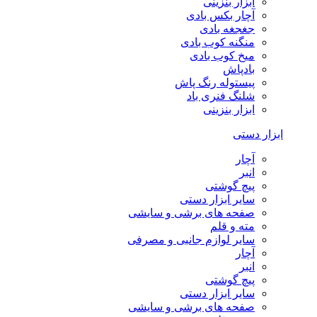
ابزار بنزینی
آچار بکس بادی
جغجغه بادی
منگنه کوب بادی
میخ کوب بادی
بادپاش
پیستوله رنگ پاش
شلنگ فنری باد
ابزار بنزینی
ابزار دستی
آچار
انبر
پیچ گوشتی
سایر ابزار دستی
صفحه های برشی و سایشی
مته و قلم
سایر لوازم جانبی و مصرفی
آچار
انبر
پیچ گوشتی
سایر ابزار دستی
صفحه های برشی و سایشی