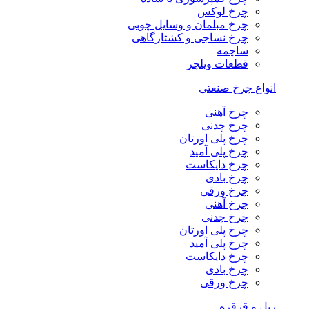
چرخ لوکس
چرخ مبلمان و وسایل چوبی
چرخ نساجی و کشتارگاهی
ساچمه
قطعات ویلچر
انواع چرخ صنعتی
چرخ آهنی
چرخ چدنی
چرخ پلی اورتان
چرخ پلی آمید
چرخ دایکاست
چرخ بادی
چرخ ورقی
چرخ آهنی
چرخ چدنی
چرخ پلی اورتان
چرخ پلی آمید
چرخ دایکاست
چرخ بادی
چرخ ورقی
ریل و قرقره