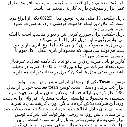
با روکش ضخیم، دارای قطعات با کیفیت به منظور افزایش طول
عمر ابزار و همچنین دارای گارانتی معتبر می باشد.
دریل چکشی 13 میلی متری توسن مدل 0022D یکی از انواع دریل
است که علاوه بر اینکه خاصیت گردشی دارد، به صورت عمود
ضربه هم می زند.
دریل چکشی برای سوراخ کردن بتن و دیوار مناسب است یا اینکه
می توانیم بگوییم این دریل کار را آسانتر می کند.
این دریل ها معمولا با برق کار می کنند اما نوع باتری دار و بدون
سیم هم تولید می شوند که معمولا از باتری نیکل – کادمیوم یا
لیتیومی استفاده می کنند.
کاربر توانایی ضربه زدن را می تواند با یک دکمه فعال یا غیرفعال
نماید. تعداد ضربات می تواند بین 1000 تا 10000 ضربه در دقیقه
باشد. در بعضی مدل ها امکان کنترل بر تعداد ضربات هم داریم.
توسن - Tosan
یکی از برندهای ایرانی مشهور در زمینه تولید
ابزارآلات برقی و دستی است. توسن-tosan فعالیت خود را از سال
1382 آغاز کرد و با ارائه خدمات و تلاش های بسیار، در جهت تنوع
بخشیدن به محصولات توانسته رضایت مشتریان فراوانی را به دست
آورد. این شرکت تلاش کرده تا با گرد آوری کارشناسان با تجربه
زمینه ای برای تبادل اطلاعات و تجربیات ایجاد کند تا محصولات خود
را بر مبنای دانش روز، به روشی بهتر تولید کند. شرکت توسن
ابزارآلاتی به نام توسن پلاس به بازار ارائه نموده است. دراین
ابزارآلات تمام ایرادات محصولات برقی توسن را برطرف کرده