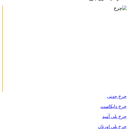
چرخ چدنی
چرخ دایکاست
چرخ پلی آمید
چرخ پلی اورتان