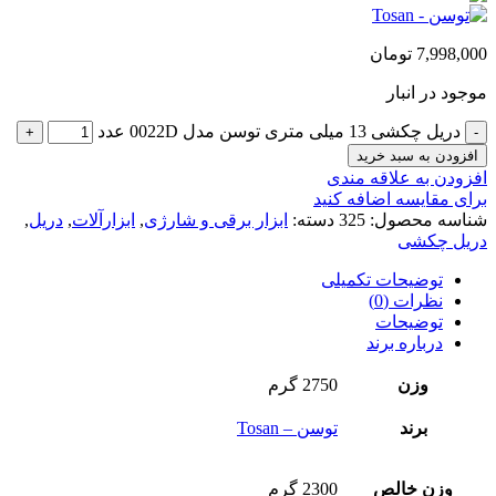
7,998,000
تومان
موجود در انبار
دریل چکشی 13 میلی متری توسن مدل 0022D عدد
افزودن به سبد خرید
افزودن به علاقه مندی
برای مقایسه اضافه کنید
شناسه محصول:
325
دسته:
ابزار برقی و شارژی
,
ابزارآلات
,
دریل
,
دریل چکشی
توضیحات تکمیلی
نظرات (0)
توضیحات
درباره برند
وزن
2750 گرم
برند
توسن – Tosan
وزن خالص
2300 گرم