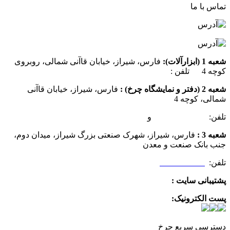
تماس با ما
شعبه 1 (ابزارآلات):
فارس، شیراز، خیابان قاآنی شمالی، روبروی
کوچه 4 تلفن :
07137385162
شعبه 2 (دفتر و نمایشگاه چرخ) :
فارس، شیراز، خیابان قاآنی
شمالی، کوچه 4
تلفن:
07132349472
و
07132332354
شعبه 3 :
فارس، شیراز، شهرک صنعتی بزرگ شیراز، میدان دوم،
جنب بانک صنعت و معدن
تلفن:
09025506188
پشتیبانی سایت :
09390612819
پست الکترونیک:
info@charkhabzar.com
دسترسی سریع چرخ