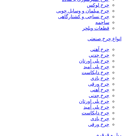
چرخ لوکس
چرخ مبلمان و وسایل چوبی
چرخ نساجی و کشتارگاهی
ساچمه
قطعات ویلچر
انواع چرخ صنعتی
چرخ آهنی
چرخ چدنی
چرخ پلی اورتان
چرخ پلی آمید
چرخ دایکاست
چرخ بادی
چرخ ورقی
چرخ آهنی
چرخ چدنی
چرخ پلی اورتان
چرخ پلی آمید
چرخ دایکاست
چرخ بادی
چرخ ورقی
ریل و قرقره