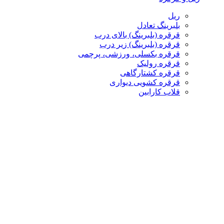
ریل
بلبرینگ تعادل
قرقره (بلبرینگ) بالای درب
قرقره (بلبرینگ) زیر درب
قرقره بکسلی، ورزشی، پرچمی
قرقره رولیک
قرقره کشتارگاهی
قرقره کشویی دیواری
قلاب کارابین