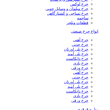
چرخ لوکس
چرخ مبلمان و وسایل چوبی
چرخ نساجی و کشتارگاهی
ساچمه
قطعات ویلچر
انواع چرخ صنعتی
چرخ آهنی
چرخ چدنی
چرخ پلی اورتان
چرخ پلی آمید
چرخ دایکاست
چرخ بادی
چرخ ورقی
چرخ آهنی
چرخ چدنی
چرخ پلی اورتان
چرخ پلی آمید
چرخ دایکاست
چرخ بادی
چرخ ورقی
ریل و قرقره