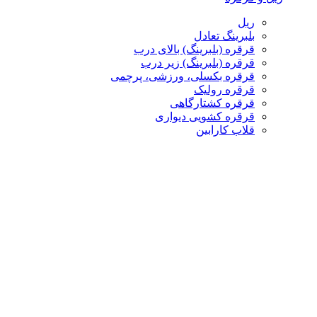
ریل
بلبرینگ تعادل
قرقره (بلبرینگ) بالای درب
قرقره (بلبرینگ) زیر درب
قرقره بکسلی، ورزشی، پرچمی
قرقره رولیک
قرقره کشتارگاهی
قرقره کشویی دیواری
قلاب کارابین