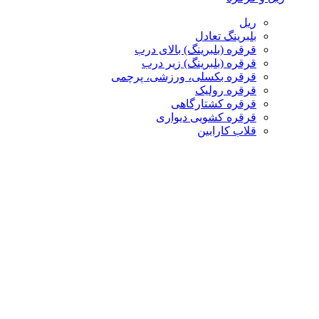
ریل
بلبرینگ تعادل
قرقره (بلبرینگ) بالای درب
قرقره (بلبرینگ) زیر درب
قرقره بکسلی، ورزشی، پرچمی
قرقره رولیک
قرقره کشتارگاهی
قرقره کشویی دیواری
قلاب کارابین