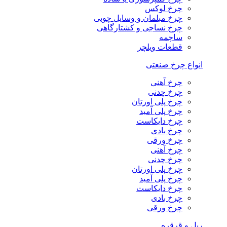
چرخ لوکس
چرخ مبلمان و وسایل چوبی
چرخ نساجی و کشتارگاهی
ساچمه
قطعات ویلچر
انواع چرخ صنعتی
چرخ آهنی
چرخ چدنی
چرخ پلی اورتان
چرخ پلی آمید
چرخ دایکاست
چرخ بادی
چرخ ورقی
چرخ آهنی
چرخ چدنی
چرخ پلی اورتان
چرخ پلی آمید
چرخ دایکاست
چرخ بادی
چرخ ورقی
ریل و قرقره