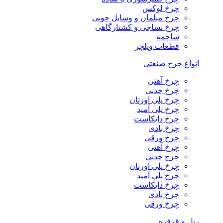
چرخ لوکس
چرخ مبلمان و وسایل چوبی
چرخ نساجی و کشتارگاهی
ساچمه
قطعات ویلچر
انواع چرخ صنعتی
چرخ آهنی
چرخ چدنی
چرخ پلی اورتان
چرخ پلی آمید
چرخ دایکاست
چرخ بادی
چرخ ورقی
چرخ آهنی
چرخ چدنی
چرخ پلی اورتان
چرخ پلی آمید
چرخ دایکاست
چرخ بادی
چرخ ورقی
ریل و قرقره