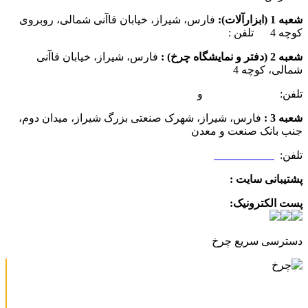
شعبه 1 (ابزارآلات):
فارس، شیراز، خیابان قاآنی شمالی، روبروی
کوچه 4 تلفن :
07137385162
شعبه 2 (دفتر و نمایشگاه چرخ) :
فارس، شیراز، خیابان قاآنی
شمالی، کوچه 4
تلفن:
07132349472
و
07132332354
شعبه 3 :
فارس، شیراز، شهرک صنعتی بزرگ شیراز، میدان دوم،
جنب بانک صنعت و معدن
تلفن:
09025506188
پشتیبانی سایت :
09390612819
پست الکترونیک:
info@charkhabzar.com
دسترسی سریع چرخ