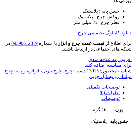
ویژگی ها
جنس پایه : پلاستیک
روکش چرخ : پلاستیک
قطر چرخ : 25 میلی متر
دانلود کاتالوگ تخصصی چرخ
برای اطلاع از
قیمت عمده چرخ و ابزار
با شماره
09390612819
در
شبکه های اجتماعی در ارتباط باشید.
افزودن به علاقه مندی
برای مقایسه اضافه کنید
شناسه محصول:
13915
دسته:
چرخ
,
چرخ ، ریل، قرقره و پایه
,
چرخ
مبلمان و وسایل چوبی
توضیحات تکمیلی
نظرات (0)
توضیحات
وزن
16 گرم
جنس پایه
پلاستیک