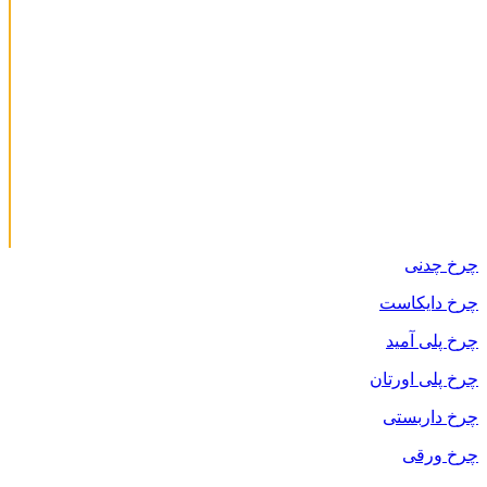
چرخ چدنی
چرخ دایکاست
چرخ پلی آمید
چرخ پلی اورتان
چرخ داربستی
چرخ ورقی