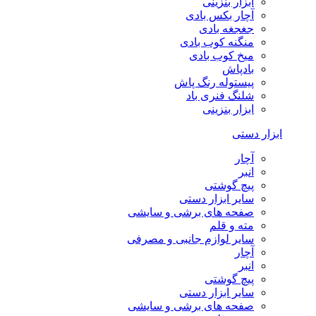
ابزار بنزینی
آچار بکس بادی
جغجغه بادی
منگنه کوب بادی
میخ کوب بادی
بادپاش
پیستوله رنگ پاش
شلنگ فنری باد
ابزار بنزینی
ابزار دستی
آچار
انبر
پیچ گوشتی
سایر ابزار دستی
صفحه های برشی و سایشی
مته و قلم
سایر لوازم جانبی و مصرفی
آچار
انبر
پیچ گوشتی
سایر ابزار دستی
صفحه های برشی و سایشی