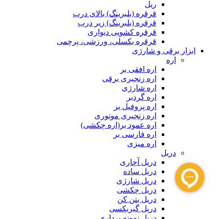
ریل
قرقره (بلبرینگ) بالای درب
قرقره (بلبرینگ) زیر درب
قرقره کشویی دیواری
قرقره بکسلی، ورزشی، پرچمی
ابزار برقی و شارژی
اره
اره افقی بر
اره زنجیری برقی
اره شارژی
اره گردبر
اره پروفیل بر
اره زنجیری موتوری
اره عمود بر(اره چکشی)
اره فارسی بر
اره میزی
دریل
دریل آچاری
دریل ساده
دریل شارژی
دریل چکشی
دریل بتن کن
دریل گیربکسی
دریل نمونه برداری