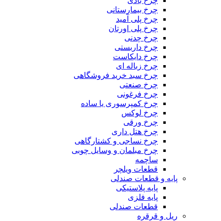
چرخ بادی
چرخ بیمارستانی
چرخ پلی آمید
چرخ پلی اورتان
چرخ چدنی
چرخ داربستی
چرخ دایکاست
چرخ زباله ای
چرخ سبد خرید فروشگاهی
چرخ صنعتی
چرخ فرغونی
چرخ کمپرسوری یا ساده
چرخ لوکس
چرخ ورقی
چرخ هتل داری
چرخ نساجی و کشتارگاهی
چرخ مبلمان و وسایل چوبی
ساچمه
قطعات ویلچر
پایه و قطعات صندلی
پایه پلاستیکی
پایه فلزی
قطعات صندلی
ریل و قرقره