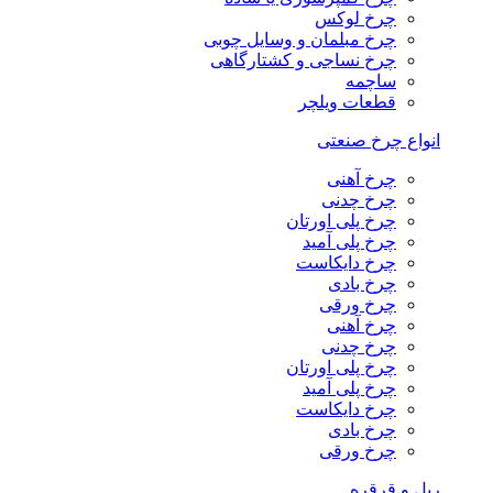
چرخ لوکس
چرخ مبلمان و وسایل چوبی
چرخ نساجی و کشتارگاهی
ساچمه
قطعات ویلچر
انواع چرخ صنعتی
چرخ آهنی
چرخ چدنی
چرخ پلی اورتان
چرخ پلی آمید
چرخ دایکاست
چرخ بادی
چرخ ورقی
چرخ آهنی
چرخ چدنی
چرخ پلی اورتان
چرخ پلی آمید
چرخ دایکاست
چرخ بادی
چرخ ورقی
ریل و قرقره