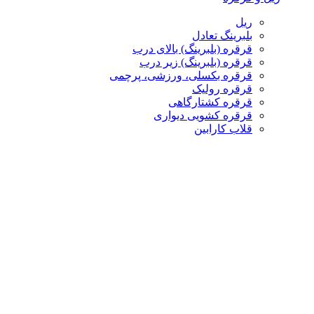
ریل
بلبرینگ تعادل
قرقره (بلبرینگ) بالای درب
قرقره (بلبرینگ) زیر درب
قرقره بکسلی، ورزشی، پرچمی
قرقره رولیک
قرقره کشتارگاهی
قرقره کشویی دیواری
قلاب کارابین