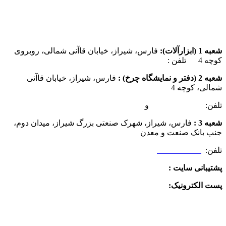
شعبه 1 (ابزارآلات):
فارس، شیراز، خیابان قاآنی شمالی، روبروی
کوچه 4 تلفن :
07137385162
شعبه 2 (دفتر و نمایشگاه چرخ) :
فارس، شیراز، خیابان قاآنی
شمالی، کوچه 4
تلفن:
07132349472
و
07132332354
شعبه 3 :
فارس، شیراز، شهرک صنعتی بزرگ شیراز، میدان دوم،
جنب بانک صنعت و معدن
تلفن:
09025506188
پشتیبانی سایت :
09390612819
پست الکترونیک:
info@charkhabzar.com