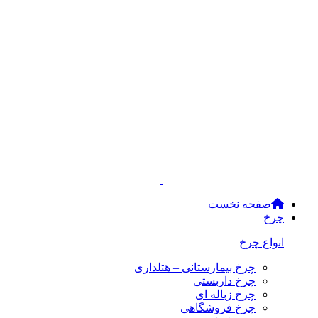
صفحه نخست
چرخ
انواع چرخ
چرخ بیمارستانی – هتلداری
چرخ داربستی
چرخ زباله ای
چرخ فروشگاهی