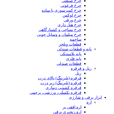
چرخ صنعتی
چرخ فرغونی
چرخ کمپرسوری یا ساده
چرخ لوکس
چرخ ورقی
چرخ هتل داری
چرخ نساجی و کشتارگاهی
چرخ مبلمان و وسایل چوبی
ساچمه
قطعات ویلچر
پایه و قطعات صندلی
پایه پلاستیکی
پایه فلزی
قطعات صندلی
ریل و قرقره
ریل
قرقره (بلبرینگ) بالای درب
قرقره (بلبرینگ) زیر درب
قرقره کشویی دیواری
قرقره بکسلی، ورزشی، پرچمی
ابزار برقی و شارژی
اره
اره افقی بر
اره زنجیری برقی