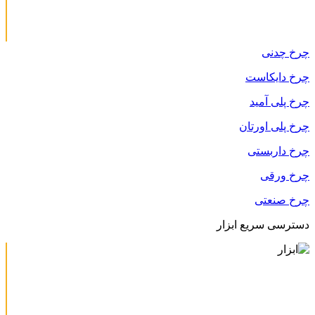
چرخ چدنی
چرخ دایکاست
چرخ پلی آمید
چرخ پلی اورتان
چرخ داربستی
چرخ ورقی
چرخ صنعتی
دسترسی سریع ابزار