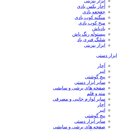
ابزار بنزینی
آچار بکس بادی
جغجغه بادی
منگنه کوب بادی
میخ کوب بادی
بادپاش
پیستوله رنگ پاش
شلنگ فنری باد
ابزار بنزینی
ابزار دستی
آچار
انبر
پیچ گوشتی
سایر ابزار دستی
صفحه های برشی و سایشی
مته و قلم
سایر لوازم جانبی و مصرفی
آچار
انبر
پیچ گوشتی
سایر ابزار دستی
صفحه های برشی و سایشی