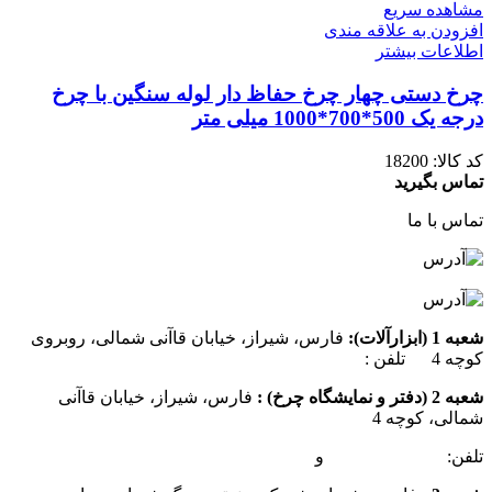
مشاهده سریع
افزودن به علاقه مندی
اطلاعات بیشتر
چرخ دستی چهار چرخ حفاظ دار لوله سنگین با چرخ
درجه یک 500*700*1000 میلی متر
کد کالا:
18200
تماس بگیرید
تماس با ما
شعبه 1 (ابزارآلات):
فارس، شیراز، خیابان قاآنی شمالی، روبروی
کوچه 4 تلفن :
07137385162
شعبه 2 (دفتر و نمایشگاه چرخ) :
فارس، شیراز، خیابان قاآنی
شمالی، کوچه 4
تلفن:
07132349472
و
07132332354