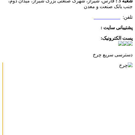
شعبه 3 :
فارس، شیراز، شهرک صنعتی بزرگ شیراز، میدان دوم،
جنب بانک صنعت و معدن
تلفن:
09025506188
پشتیبانی سایت :
09390612819
پست الکترونیک:
info@charkhabzar.com
دسترسی سریع چرخ