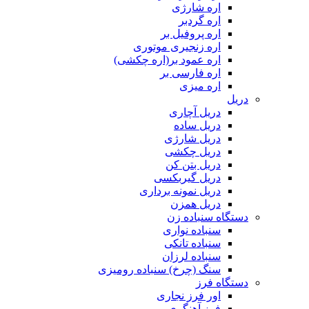
اره شارژی
اره گردبر
اره پروفیل بر
اره زنجیری موتوری
اره عمود بر(اره چکشی)
اره فارسی بر
اره میزی
دریل
دریل آچاری
دریل ساده
دریل شارژی
دریل چکشی
دریل بتن کن
دریل گیربکسی
دریل نمونه برداری
دریل همزن
دستگاه سنباده زن
سنباده نواری
سنباده تانکی
سنباده لرزان
سنگ (چرخ) سنباده رومیزی
دستگاه فرز
اور فرز نجاری
فرز آهنگری