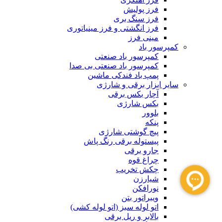
فرز پولیش
فرز سنگ بری
فرز انگشتی و فرز مینیاتوری
مینی فرز
کمپرسور باد
کمپرسور باد صنعتی
کمپرسور باد صنعتی بی صدا
پمپ باد فندکی ماشین
سایر ابزار برقی و شارژی
آچار بکس برقی
بکس شارژی
بلوور
پنکه
پیچ گوشتی شارژی
پیستوله برقی رنگ پاش
جارو برقی
چراغ قوه
چکش تخریب
شیارزن
نورافکن
ویبراتور بتن
اتو لوله سبز (اتو لوله کشی)
بالابر و ریل برقی