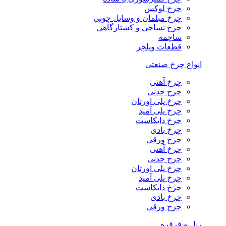
چرخ لوکس
چرخ مبلمان و وسایل چوبی
چرخ نساجی و کشتارگاهی
ساچمه
قطعات ویلچر
انواع چرخ صنعتی
چرخ آهنی
چرخ چدنی
چرخ پلی اورتان
چرخ پلی آمید
چرخ دایکاست
چرخ بادی
چرخ ورقی
چرخ آهنی
چرخ چدنی
چرخ پلی اورتان
چرخ پلی آمید
چرخ دایکاست
چرخ بادی
چرخ ورقی
ریل و قرقره