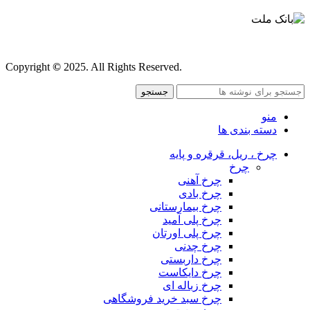
قوانین و مقررات
Copyright
©
2025. All Rights Reserved.
جستجو
منو
دسته بندی ها
چرخ ، ریل، قرقره و پایه
چرخ
چرخ آهنی
چرخ بادی
چرخ بیمارستانی
چرخ پلی آمید
چرخ پلی اورتان
چرخ چدنی
چرخ داربستی
چرخ دایکاست
چرخ زباله ای
چرخ سبد خرید فروشگاهی