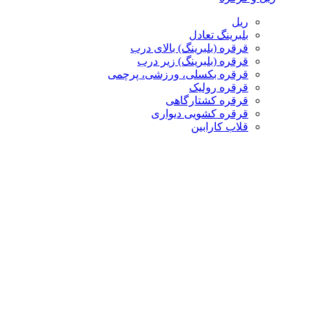
ریل
بلبرینگ تعادل
قرقره (بلبرینگ) بالای درب
قرقره (بلبرینگ) زیر درب
قرقره بکسلی، ورزشی، پرچمی
قرقره رولیک
قرقره کشتارگاهی
قرقره کشویی دیواری
قلاب کارابین