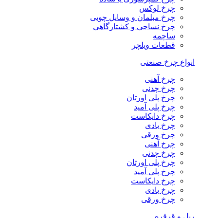
چرخ لوکس
چرخ مبلمان و وسایل چوبی
چرخ نساجی و کشتارگاهی
ساچمه
قطعات ویلچر
انواع چرخ صنعتی
چرخ آهنی
چرخ چدنی
چرخ پلی اورتان
چرخ پلی آمید
چرخ دایکاست
چرخ بادی
چرخ ورقی
چرخ آهنی
چرخ چدنی
چرخ پلی اورتان
چرخ پلی آمید
چرخ دایکاست
چرخ بادی
چرخ ورقی
ریل و قرقره