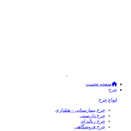
صفحه نخست
چرخ
انواع چرخ
چرخ بیمارستانی – هتلداری
چرخ داربستی
چرخ زباله ای
چرخ فروشگاهی