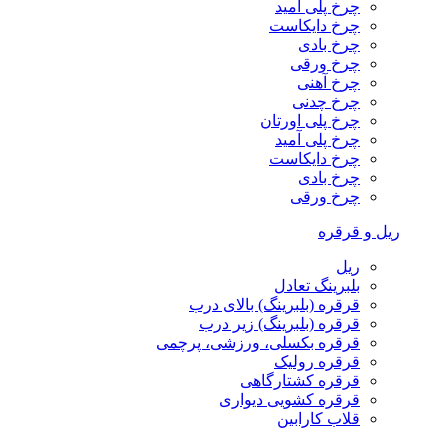
چرخ پلی آمید
چرخ دایکاست
چرخ بادی
چرخ ورقی
چرخ آهنی
چرخ چدنی
چرخ پلی اورتان
چرخ پلی آمید
چرخ دایکاست
چرخ بادی
چرخ ورقی
ریل و قرقره
ریل
بلبرینگ تعادل
قرقره (بلبرینگ) بالای درب
قرقره (بلبرینگ) زیر درب
قرقره بکسلی، ورزشی، پرچمی
قرقره رولیک
قرقره کشتارگاهی
قرقره کشویی دیواری
قلاب کارابین