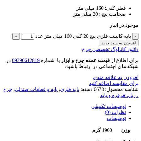
قطر کفی: 160 میلی متر
ضخامت پیچ : 20 میلی متر
موجود در انبار
پایه کابینت فلزی پیچ 20 کفی 160 میلی متر عدد
افزودن به سبد خرید
دانلود کاتالوگ تخصصی چرخ
برای اطلاع از
قیمت عمده چرخ و ابزار
با شماره
09390612819
در
شبکه های اجتماعی در ارتباط باشید.
افزودن به علاقه مندی
برای مقایسه اضافه کنید
شناسه محصول:
6678
دسته:
پایه فلزی
,
پایه و قطعات صندلی
,
چرخ
، ریل، قرقره و پایه
توضیحات تکمیلی
نظرات (0)
توضیحات
وزن
1900 گرم