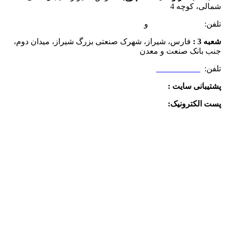
شمالی، کوچه 4
تلفن:
07132349472
و
07132332354
شعبه 3 :
فارس، شیراز، شهرک صنعتی بزرگ شیراز، میدان دوم،
جنب بانک صنعت و معدن
تلفن:
09025506188
پشتیبانی سایت :
09390612819
پست الکترونیک:
info@charkhabzar.com