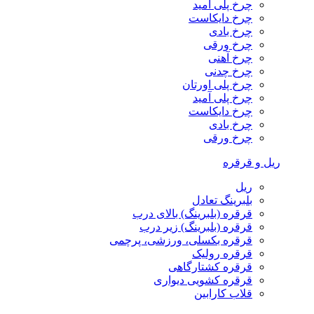
چرخ پلی آمید
چرخ دایکاست
چرخ بادی
چرخ ورقی
چرخ آهنی
چرخ چدنی
چرخ پلی اورتان
چرخ پلی آمید
چرخ دایکاست
چرخ بادی
چرخ ورقی
ریل و قرقره
ریل
بلبرینگ تعادل
قرقره (بلبرینگ) بالای درب
قرقره (بلبرینگ) زیر درب
قرقره بکسلی، ورزشی، پرچمی
قرقره رولیک
قرقره کشتارگاهی
قرقره کشویی دیواری
قلاب کارابین