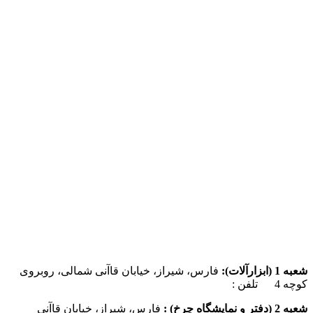
شعبه 1 (ابزارآلات):
فارس، شیراز، خیابان قاآنی شمالی، روبروی
کوچه 4 تلفن :
07137385162
شعبه 2 (دفتر و نمایشگاه چرخ) :
فارس، شیراز، خیابان قاآنی