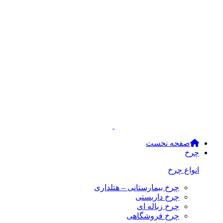
صفحه نخست
چرخ
انواع چرخ
چرخ بیمارستانی – هتلداری
چرخ داربستی
چرخ زباله ای
چرخ فروشگاهی