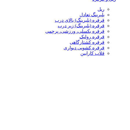
ریل
بلبرینگ تعادل
قرقره (بلبرینگ) بالای درب
قرقره (بلبرینگ) زیر درب
قرقره بکسلی، ورزشی، پرچمی
قرقره رولیک
قرقره کشتارگاهی
قرقره کشویی دیواری
قلاب کارابین