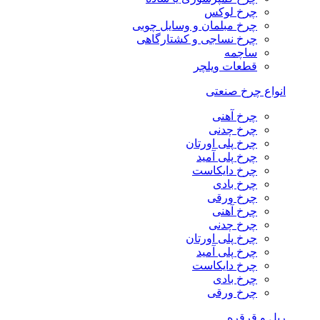
چرخ لوکس
چرخ مبلمان و وسایل چوبی
چرخ نساجی و کشتارگاهی
ساچمه
قطعات ویلچر
انواع چرخ صنعتی
چرخ آهنی
چرخ چدنی
چرخ پلی اورتان
چرخ پلی آمید
چرخ دایکاست
چرخ بادی
چرخ ورقی
چرخ آهنی
چرخ چدنی
چرخ پلی اورتان
چرخ پلی آمید
چرخ دایکاست
چرخ بادی
چرخ ورقی
ریل و قرقره