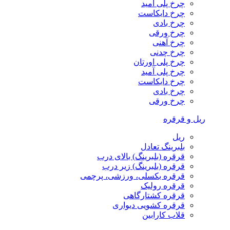
چرخ پلی آمید
چرخ دایکاست
چرخ بادی
چرخ ورقی
چرخ آهنی
چرخ چدنی
چرخ پلی اورتان
چرخ پلی آمید
چرخ دایکاست
چرخ بادی
چرخ ورقی
ریل و قرقره
ریل
بلبرینگ تعادل
قرقره (بلبرینگ) بالای درب
قرقره (بلبرینگ) زیر درب
قرقره بکسلی، ورزشی، پرچمی
قرقره رولیک
قرقره کشتارگاهی
قرقره کشویی دیواری
قلاب کارابین