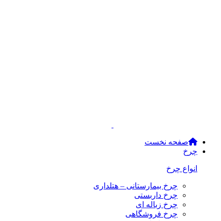
صفحه نخست
چرخ
انواع چرخ
چرخ بیمارستانی – هتلداری
چرخ داربستی
چرخ زباله ای
چرخ فروشگاهی