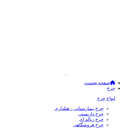
صفحه نخست
چرخ
انواع چرخ
چرخ بیمارستانی – هتلداری
چرخ داربستی
چرخ زباله ای
چرخ فروشگاهی