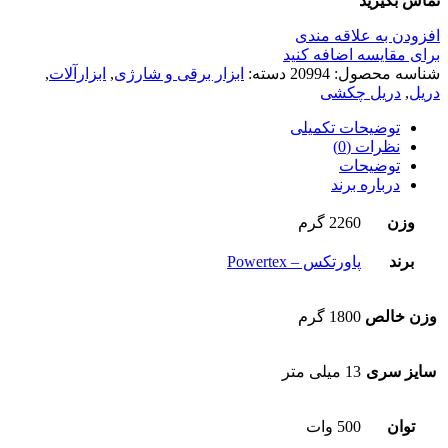
تماس بگیرید
افزودن به علاقه مندی
برای مقایسه اضافه کنید
شناسه محصول:
20994
دسته:
ابزار برقی و شارژی
,
ابزارآلات
,
دریل
,
دریل چکشی
توضیحات تکمیلی
نظرات (0)
توضیحات
درباره برند
وزن
2260 گرم
برند
پاورتکس – Powertex
وزن خالص
1800 گرم
سایز سری
13 میلی متر
توان
500 وات