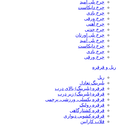
چرخ پلی آمید
چرخ دایکاست
چرخ بادی
چرخ ورقی
چرخ آهنی
چرخ چدنی
چرخ پلی اورتان
چرخ پلی آمید
چرخ دایکاست
چرخ بادی
چرخ ورقی
ریل و قرقره
ریل
بلبرینگ تعادل
قرقره (بلبرینگ) بالای درب
قرقره (بلبرینگ) زیر درب
قرقره بکسلی، ورزشی، پرچمی
قرقره رولیک
قرقره کشتارگاهی
قرقره کشویی دیواری
قلاب کارابین