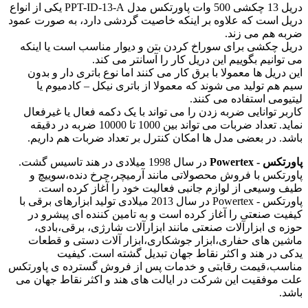
دریل 13 چکشی 500 وات پاورتکس مدل PPT-ID-13-A یکی از انواع
دریل است که علاوه بر اینکه خاصیت گردشی دارد، به صورت عمود
ضربه هم می زند.
دریل چکشی برای سوراخ کردن بتن و دیوار مناسب است یا اینکه
می توانیم بگوییم این دریل کار را آسانتر می کند.
این دریل ها معمولا با برق کار می کنند اما نوع باتری دار و بدون
سیم هم تولید می شوند که معمولا از باتری نیکل – کادمیوم یا
لیتیومی استفاده می کنند.
کاربر توانایی ضربه زدن را می تواند با یک دکمه فعال یا غیرفعال
نماید. تعداد ضربات می تواند بین 1000 تا 10000 ضربه در دقیقه
باشد. در بعضی مدل ها امکان کنترل بر تعداد ضربات هم داریم.
پاورتکس - Powertex
در سال 1998 میلادی در هند تاسیس گشت.
پاورتکس با فروش محصولاتی مانند آرمیچر،چرخ دنده،سوییچ و
طیف وسیعی از لوازم جانبی فعالیت خود را آغاز کرده است.
پاورتکس - Powertex در سال 2013 میلادی تولید ابزارهای برقی با
کیفیت صنعتی را آغاز کرده است و به تامین کننده ای پیشرو در
حوزه ی ابزارآلات صنعتی مانند ابزارآلات شارژی، برقی،بادی،
ماشین های حفاری،ابزار جوشکاری،ابزار آلات دستی و قطعات
یدکی در هند و اکثر نقاط جهان تبدیل گشته است. کیفیت
مناسب،قیمت رقابتی و خدمات پس از فروش گسترده ی پاورتکس
علت موفقیت این شرکت در ایالت های هند و اکثر نقاط جهان می
باشد.