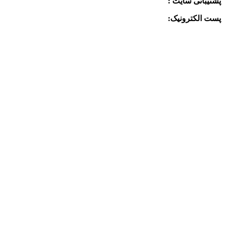
پشتیبانی سایت :
09390612819
پست الکترونیک:
info@charkhabzar.com