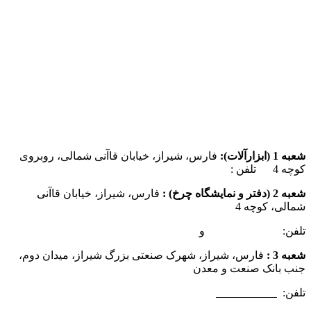
شعبه 1 (ابزارآلات):
فارس، شیراز، خیابان قاآنی شمالی، روبروی
کوچه 4 تلفن :
07137385162
شعبه 2 (دفتر و نمایشگاه چرخ) :
فارس، شیراز، خیابان قاآنی
شمالی، کوچه 4
تلفن:
07132349472
و
07132332354
شعبه 3 :
فارس، شیراز، شهرک صنعتی بزرگ شیراز، میدان دوم،
جنب بانک صنعت و معدن
تلفن:
09025506188