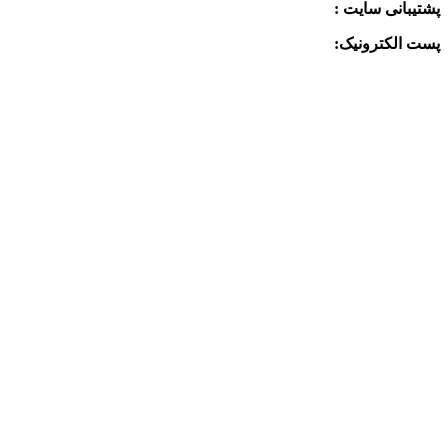
پشتیبانی سایت :
09390612819
پست الکترونیک:
info@charkhabzar.com