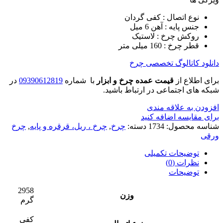
نوع اتصال : کفی گردان
جنس پایه : آهن 6 میل
روکش چرخ : لاستیک
قطر چرخ : 160 میلی متر
دانلود کاتالوگ تخصصی چرخ
برای اطلاع از
قیمت عمده چرخ و ابزار
با شماره
09390612819
در
شبکه های اجتماعی در ارتباط باشید.
افزودن به علاقه مندی
برای مقایسه اضافه کنید
شناسه محصول:
1734
دسته:
چرخ
,
چرخ ، ریل، قرقره و پایه
,
چرخ
ورقی
توضیحات تکمیلی
نظرات (0)
توضیحات
2958
وزن
گرم
کفی