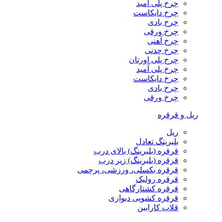
چرخ پلی آمید
چرخ دایکاست
چرخ بادی
چرخ ورقی
چرخ آهنی
چرخ چدنی
چرخ پلی اورتان
چرخ پلی آمید
چرخ دایکاست
چرخ بادی
چرخ ورقی
ریل و قرقره
ریل
بلبرینگ تعادل
قرقره (بلبرینگ) بالای درب
قرقره (بلبرینگ) زیر درب
قرقره بکسلی، ورزشی، پرچمی
قرقره رولیک
قرقره کشتارگاهی
قرقره کشویی دیواری
قلاب کارابین