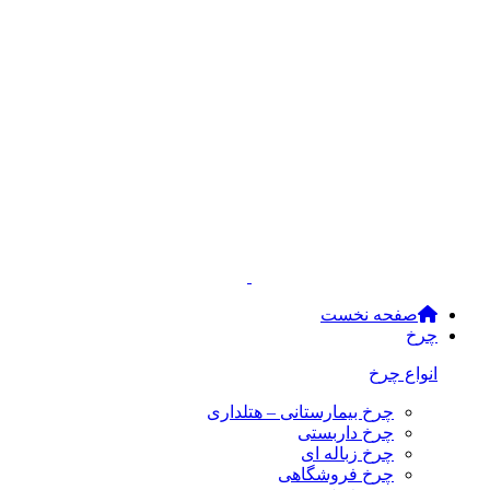
صفحه نخست
چرخ
انواع چرخ
چرخ بیمارستانی – هتلداری
چرخ داربستی
چرخ زباله ای
چرخ فروشگاهی