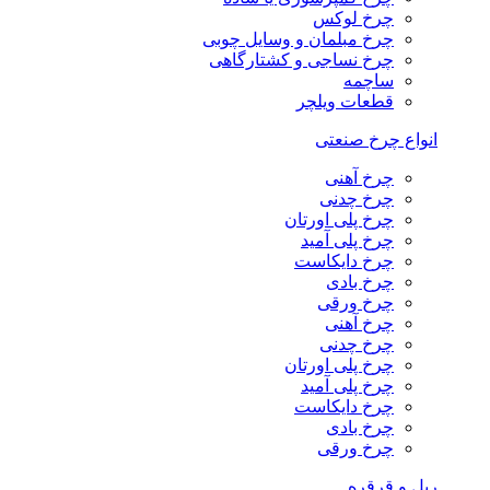
چرخ لوکس
چرخ مبلمان و وسایل چوبی
چرخ نساجی و کشتارگاهی
ساچمه
قطعات ویلچر
انواع چرخ صنعتی
چرخ آهنی
چرخ چدنی
چرخ پلی اورتان
چرخ پلی آمید
چرخ دایکاست
چرخ بادی
چرخ ورقی
چرخ آهنی
چرخ چدنی
چرخ پلی اورتان
چرخ پلی آمید
چرخ دایکاست
چرخ بادی
چرخ ورقی
ریل و قرقره