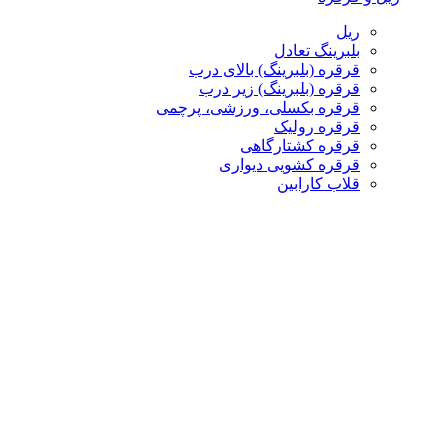
ریل
بلبرینگ تعادل
قرقره (بلبرینگ) بالای درب
قرقره (بلبرینگ) زیر درب
قرقره بکسلی، ورزشی، پرچمی
قرقره رولیک
قرقره کشتارگاهی
قرقره کشویی دیواری
قلاب کارابین