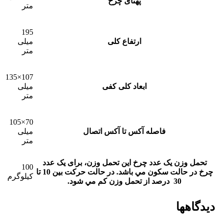
پهنای چرخ
متر
195
ارتفاع کلی
میلی
متر
107×135
ابعاد کلی کفی
میلی
متر
70×105
فاصله آکس تا آکس اتصال
میلی
متر
تحمل وزن یک عدد چرخ
این تحمل وزن، برای يک عدد
100
چرخ در حالت سکون مي باشد. در حالت حرکت بين 10 تا
کیلوگرم
30 درصد از تحمل وزن کم مي شود.
دیدگاهها