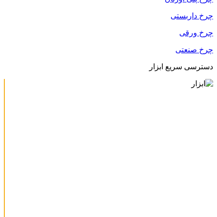
چرخ داربستی
چرخ ورقی
چرخ صنعتی
دسترسی سریع ابزار