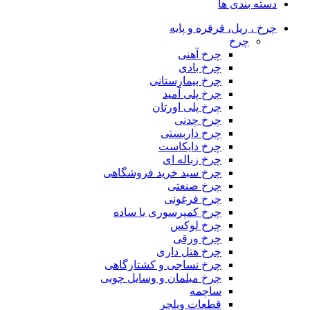
دسته بندی ها
چرخ ، ریل، قرقره و پایه
چرخ
چرخ آهنی
چرخ بادی
چرخ بیمارستانی
چرخ پلی آمید
چرخ پلی اورتان
چرخ چدنی
چرخ داربستی
چرخ دایکاست
چرخ زباله ای
چرخ سبد خرید فروشگاهی
چرخ صنعتی
چرخ فرغونی
چرخ کمپرسوری یا ساده
چرخ لوکس
چرخ ورقی
چرخ هتل داری
چرخ نساجی و کشتارگاهی
چرخ مبلمان و وسایل چوبی
ساچمه
قطعات ویلچر