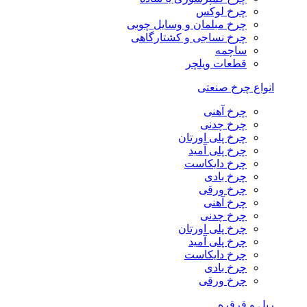
چرخ لوکس
چرخ مبلمان و وسایل چوبی
چرخ نساجی و کشتارگاهی
ساچمه
قطعات ویلچر
انواع چرخ صنعتی
چرخ آهنی
چرخ چدنی
چرخ پلی اورتان
چرخ پلی آمید
چرخ دایکاست
چرخ بادی
چرخ ورقی
چرخ آهنی
چرخ چدنی
چرخ پلی اورتان
چرخ پلی آمید
چرخ دایکاست
چرخ بادی
چرخ ورقی
ریل و قرقره