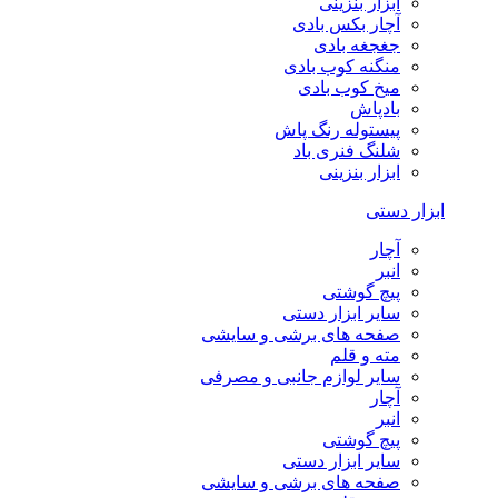
ابزار بنزینی
آچار بکس بادی
جغجغه بادی
منگنه کوب بادی
میخ کوب بادی
بادپاش
پیستوله رنگ پاش
شلنگ فنری باد
ابزار بنزینی
ابزار دستی
آچار
انبر
پیچ گوشتی
سایر ابزار دستی
صفحه های برشی و سایشی
مته و قلم
سایر لوازم جانبی و مصرفی
آچار
انبر
پیچ گوشتی
سایر ابزار دستی
صفحه های برشی و سایشی