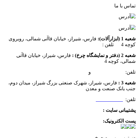
تماس با ما
شعبه 1 (ابزارآلات):
فارس، شیراز، خیابان قاآنی شمالی، روبروی
کوچه 4 تلفن :
07137385162
شعبه 2 (دفتر و نمایشگاه چرخ) :
فارس، شیراز، خیابان قاآنی
شمالی، کوچه 4
تلفن:
07132349472
و
07132332354
شعبه 3 :
فارس، شیراز، شهرک صنعتی بزرگ شیراز، میدان دوم،
جنب بانک صنعت و معدن
تلفن:
09025506188
پشتیبانی سایت :
09390612819
پست الکترونیک:
info@charkhabzar.com
دسترسی سریع چرخ