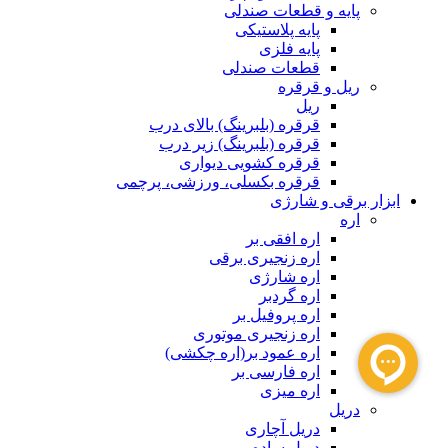
پایه و قطعات صندلی
پایه پلاستیکی
پایه فلزی
قطعات صندلی
ریل و قرقره
ریل
قرقره (بلبرینگ) بالای درب
قرقره (بلبرینگ) زیر درب
قرقره کشویی دیواری
قرقره بکسلی، ورزشی، پرچمی
ابزار برقی و شارژی
اره
اره افقی بر
اره زنجیری برقی
اره شارژی
اره گردبر
اره پروفیل بر
اره زنجیری موتوری
اره عمود بر(اره چکشی)
اره فارسی بر
اره میزی
دریل
دریل آچاری
دریل ساده