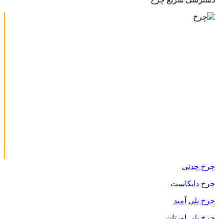
چرخ چدنی
چرخ دایکاست
چرخ پلی آمید
چرخ پلی اورتان