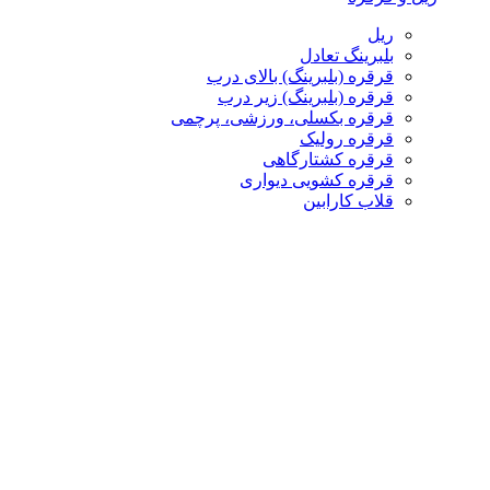
ریل
بلبرینگ تعادل
قرقره (بلبرینگ) بالای درب
قرقره (بلبرینگ) زیر درب
قرقره بکسلی، ورزشی، پرچمی
قرقره رولیک
قرقره کشتارگاهی
قرقره کشویی دیواری
قلاب کارابین