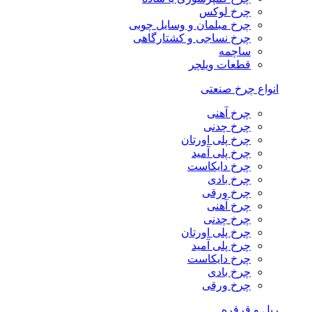
چرخ لوکس
چرخ مبلمان و وسایل چوبی
چرخ نساجی و کشتارگاهی
ساچمه
قطعات ویلچر
انواع چرخ صنعتی
چرخ آهنی
چرخ چدنی
چرخ پلی اورتان
چرخ پلی آمید
چرخ دایکاست
چرخ بادی
چرخ ورقی
چرخ آهنی
چرخ چدنی
چرخ پلی اورتان
چرخ پلی آمید
چرخ دایکاست
چرخ بادی
چرخ ورقی
ریل و قرقره