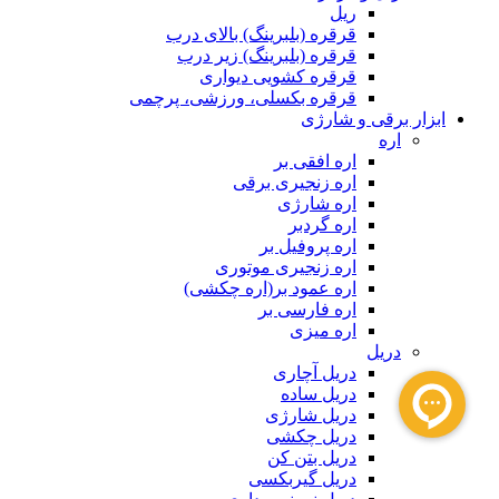
ریل
قرقره (بلبرینگ) بالای درب
قرقره (بلبرینگ) زیر درب
قرقره کشویی دیواری
قرقره بکسلی، ورزشی، پرچمی
ابزار برقی و شارژی
اره
اره افقی بر
اره زنجیری برقی
اره شارژی
اره گردبر
اره پروفیل بر
اره زنجیری موتوری
اره عمود بر(اره چکشی)
اره فارسی بر
اره میزی
دریل
دریل آچاری
دریل ساده
دریل شارژی
دریل چکشی
دریل بتن کن
دریل گیربکسی