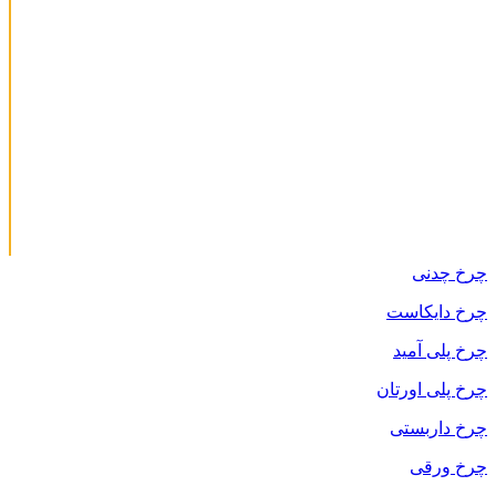
چرخ چدنی
چرخ دایکاست
چرخ پلی آمید
چرخ پلی اورتان
چرخ داربستی
چرخ ورقی