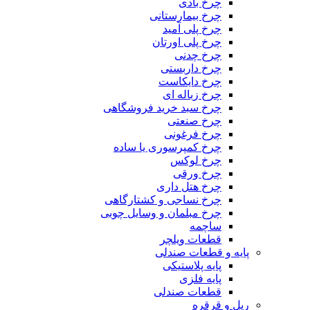
چرخ بادی
چرخ بیمارستانی
چرخ پلی آمید
چرخ پلی اورتان
چرخ چدنی
چرخ داربستی
چرخ دایکاست
چرخ زباله ای
چرخ سبد خرید فروشگاهی
چرخ صنعتی
چرخ فرغونی
چرخ کمپرسوری یا ساده
چرخ لوکس
چرخ ورقی
چرخ هتل داری
چرخ نساجی و کشتارگاهی
چرخ مبلمان و وسایل چوبی
ساچمه
قطعات ویلچر
پایه و قطعات صندلی
پایه پلاستیکی
پایه فلزی
قطعات صندلی
ریل و قرقره