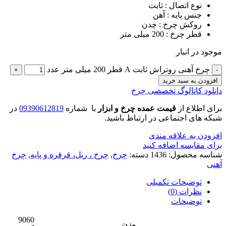
نوع اتصال : ثابت
جنس پایه : آهن
روکش چرخ : چدن
قطر چرخ : 200 میلی متر
موجود در انبار
چرخ آهنی روتراش ثابت A قطر 200 میلی متر عدد
افزودن به سبد خرید
دانلود کاتالوگ تخصصی چرخ
برای اطلاع از
قیمت عمده چرخ و ابزار
با شماره
09390612819
در
شبکه های اجتماعی در ارتباط باشید.
افزودن به علاقه مندی
برای مقایسه اضافه کنید
شناسه محصول:
1436
دسته:
چرخ
,
چرخ ، ریل، قرقره و پایه
,
چرخ
آهنی
توضیحات تکمیلی
نظرات (0)
توضیحات
9060
وزن