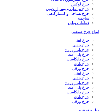
چرخ لوکس
چرخ مبلمان و وسایل چوبی
چرخ نساجی و کشتارگاهی
ساچمه
قطعات ویلچر
انواع چرخ صنعتی
چرخ آهنی
چرخ چدنی
چرخ پلی اورتان
چرخ پلی آمید
چرخ دایکاست
چرخ بادی
چرخ ورقی
چرخ آهنی
چرخ چدنی
چرخ پلی اورتان
چرخ پلی آمید
چرخ دایکاست
چرخ بادی
چرخ ورقی
ریل و قرقره