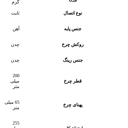
گرم
نوع اتصال
ثابت
جنس پایه
آهن
روکش چرخ
چدن
جنس رینگ
چدن
200
قطر چرخ
میلی
متر
65 میلی
پهنای چرخ
متر
255