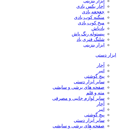
ابزار بنزینی
آچار بکس بادی
جغجغه بادی
منگنه کوب بادی
میخ کوب بادی
بادپاش
پیستوله رنگ پاش
شلنگ فنری باد
ابزار بنزینی
ابزار دستی
آچار
انبر
پیچ گوشتی
سایر ابزار دستی
صفحه های برشی و سایشی
مته و قلم
سایر لوازم جانبی و مصرفی
آچار
انبر
پیچ گوشتی
سایر ابزار دستی
صفحه های برشی و سایشی