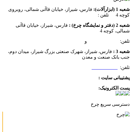
شعبه 1 (ابزارآلات):
فارس، شیراز، خیابان قاآنی شمالی، روبروی
کوچه 4 تلفن :
07137385162
شعبه 2 (دفتر و نمایشگاه چرخ) :
فارس، شیراز، خیابان قاآنی
شمالی، کوچه 4
تلفن:
07132349472
و
07132332354
شعبه 3 :
فارس، شیراز، شهرک صنعتی بزرگ شیراز، میدان دوم،
جنب بانک صنعت و معدن
تلفن:
09025506188
پشتیبانی سایت :
09390612819
پست الکترونیک:
info@charkhabzar.com
دسترسی سریع چرخ