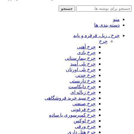
جستجو
منو
دسته بندی ها
چرخ ، ریل، قرقره و پایه
چرخ
چرخ آهنی
چرخ بادی
چرخ بیمارستانی
چرخ پلی آمید
چرخ پلی اورتان
چرخ چدنی
چرخ داربستی
چرخ دایکاست
چرخ زباله ای
چرخ سبد خرید فروشگاهی
چرخ صنعتی
چرخ فرغونی
چرخ کمپرسوری یا ساده
چرخ لوکس
چرخ ورقی
چرخ هتل داری