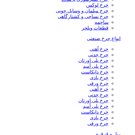
چرخ لوکس
چرخ مبلمان و وسایل چوبی
چرخ نساجی و کشتارگاهی
ساچمه
قطعات ویلچر
انواع چرخ صنعتی
چرخ آهنی
چرخ چدنی
چرخ پلی اورتان
چرخ پلی آمید
چرخ دایکاست
چرخ بادی
چرخ ورقی
چرخ آهنی
چرخ چدنی
چرخ پلی اورتان
چرخ پلی آمید
چرخ دایکاست
چرخ بادی
چرخ ورقی
ریل و قرقره