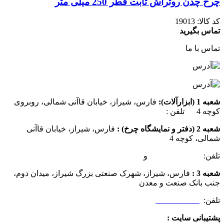
چرخ چدن روتراش ثابت قطر 250 میلی متر
کد کالا:
19013
تماس بگیرید
تماس با ما
شعبه 1 (ابزارآلات):
فارس، شیراز، خیابان قاآنی شمالی، روبروی
کوچه 4 تلفن :
07137385162
شعبه 2 (دفتر و نمایشگاه چرخ) :
فارس، شیراز، خیابان قاآنی
شمالی، کوچه 4
تلفن:
07132349472
و
07132332354
شعبه 3 :
فارس، شیراز، شهرک صنعتی بزرگ شیراز، میدان دوم،
جنب بانک صنعت و معدن
تلفن:
09025506188
پشتیبانی سایت :
09390612819