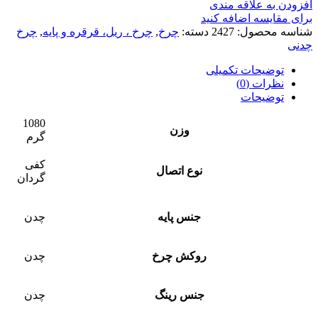
افزودن به علاقه مندی
برای مقایسه اضافه کنید
شناسه محصول:
2427
دسته:
چرخ
,
چرخ ، ریل، قرقره و پایه
,
چرخ
چدنی
توضیحات تکمیلی
نظرات (0)
توضیحات
1080
وزن
گرم
کفی
نوع اتصال
گردان
جنس پایه
چدن
روکش چرخ
چدن
جنس رینگ
چدن