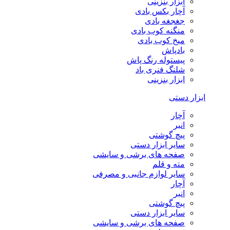
ابزار بنزینی
آچار بکس بادی
جغجغه بادی
منگنه کوب بادی
میخ کوب بادی
بادپاش
پیستوله رنگ پاش
شلنگ فنری باد
ابزار بنزینی
ابزار دستی
آچار
انبر
پیچ گوشتی
سایر ابزار دستی
صفحه های برشی و سایشی
مته و قلم
سایر لوازم جانبی و مصرفی
آچار
انبر
پیچ گوشتی
سایر ابزار دستی
صفحه های برشی و سایشی