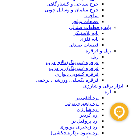
چرخ نساجی و کشتارگاهی
چرخ مبلمان و وسایل چوبی
ساچمه
قطعات ویلچر
پایه و قطعات صندلی
پایه پلاستیکی
پایه فلزی
قطعات صندلی
ریل و قرقره
ریل
قرقره (بلبرینگ) بالای درب
قرقره (بلبرینگ) زیر درب
قرقره کشویی دیواری
قرقره بکسلی، ورزشی، پرچمی
ابزار برقی و شارژی
اره
اره افقی بر
اره زنجیری برقی
اره شارژی
اره گردبر
اره پروفیل بر
اره زنجیری موتوری
اره عمود بر(اره چکشی)