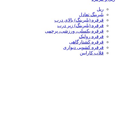
ریل
بلبرینگ تعادل
قرقره (بلبرینگ) بالای درب
قرقره (بلبرینگ) زیر درب
قرقره بکسلی، ورزشی، پرچمی
قرقره رولیک
قرقره کشتارگاهی
قرقره کشویی دیواری
قلاب کارابین