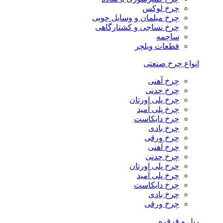
چرخ لوکس
چرخ مبلمان و وسایل چوبی
چرخ نساجی و کشتارگاهی
ساچمه
قطعات ویلچر
انواع چرخ صنعتی
چرخ آهنی
چرخ چدنی
چرخ پلی اورتان
چرخ پلی آمید
چرخ دایکاست
چرخ بادی
چرخ ورقی
چرخ آهنی
چرخ چدنی
چرخ پلی اورتان
چرخ پلی آمید
چرخ دایکاست
چرخ بادی
چرخ ورقی
ریل و قرقره