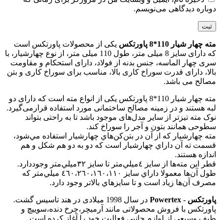
دوباره دیدگاهی می‌نویسم.
مته چهار شیار 110*8 پاورتکس
یکی از محصولات پاورتکس است
که دارای سایز 8 میلی متر، طول 110 میلی متر، از نوع چهارشیار، با
سری چهار الماسه، جنس بدنه از فولاد، دارای استحکام و مقاومت
بالا، دارای قدرت سوراخ کاری بالا، مناسب برای سوراخ کاری و بتن
مصالح می باشد.
مته چهار شیار 110*8 پاورتکس یکی از انواع مته است که دارای دو
لبه هستند و در زمینه مصالح ‌ساختمانی مورد استفاده قرارمی‌گیرد.
نوک ‌مته تیز‌تر از سایر مدل‌های‌ موجود باشد تا به راحتی بتواند
سطوحی همانند بتون و آجر را سوراخ‌ کند.
مته‌ چهارشيار كه از آن در بتن‌كن‌هاي چهارشيار استفاده‌ مي‌شود،
قسمت ته آن داراي چهارشيار است كه دو به دو هم‌ شكل و هم
‌اندازه هستند.
قطر اين مته‌ها از سايز ٤ميلي‌متر تا سايز ٣٢ميلي‌متر وجوددارد.
طول آن‌ها معمولا داراي سايز ٤٦٠،٢٦٠،١٦٠،١١٠ ميلي‌متر كه
مصرف آن‌ها زياد است و تا سايزهاي بالاتر وجود دارد.
پاورتکس - Powertex
در سال 1998 میلادی در هند تاسیس گشت.
پاورتکس با فروش محصولاتی مانند آرمیچر،چرخ دنده،سوییچ و
طیف وسیعی از لوازم جانبی فعالیت خود را آغاز کرده است.