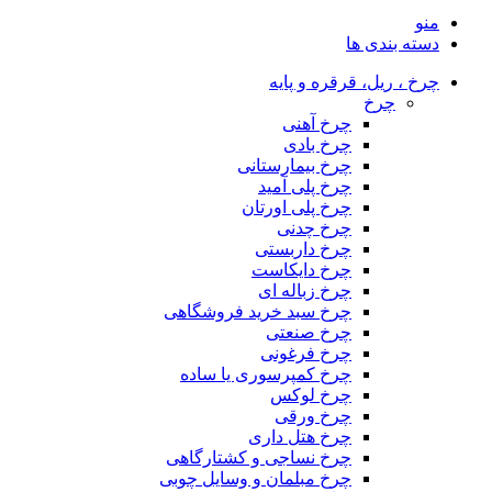
منو
دسته بندی ها
چرخ ، ریل، قرقره و پایه
چرخ
چرخ آهنی
چرخ بادی
چرخ بیمارستانی
چرخ پلی آمید
چرخ پلی اورتان
چرخ چدنی
چرخ داربستی
چرخ دایکاست
چرخ زباله ای
چرخ سبد خرید فروشگاهی
چرخ صنعتی
چرخ فرغونی
چرخ کمپرسوری یا ساده
چرخ لوکس
چرخ ورقی
چرخ هتل داری
چرخ نساجی و کشتارگاهی
چرخ مبلمان و وسایل چوبی