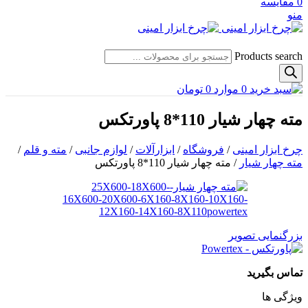
0
مقایسه
منو
Products search
0
موارد
0
تومان
مته چهار شیار 110*8 پاورتکس
چرخ ابزار امینی
/
فروشگاه
/
ابزارآلات
/
لوازم جانبی
/
مته و قلم
/
مته چهار شیار
/
مته چهار شیار 110*8 پاورتکس
بزرگنمایی تصویر
تماس بگیرید
ویژگی ها