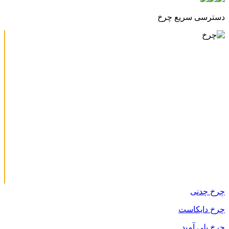
دسترسی سریع چرخ
چرخ چدنی
چرخ دایکاست
چرخ پلی آمید