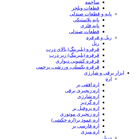
ساچمه
قطعات ویلچر
پایه و قطعات صندلی
پایه پلاستیکی
پایه فلزی
قطعات صندلی
ریل و قرقره
ریل
قرقره (بلبرینگ) بالای درب
قرقره (بلبرینگ) زیر درب
قرقره کشویی دیواری
قرقره بکسلی، ورزشی، پرچمی
ابزار برقی و شارژی
اره
اره افقی بر
اره زنجیری برقی
اره شارژی
اره گردبر
اره پروفیل بر
اره زنجیری موتوری
اره عمود بر(اره چکشی)
اره فارسی بر
اره میزی
دریل