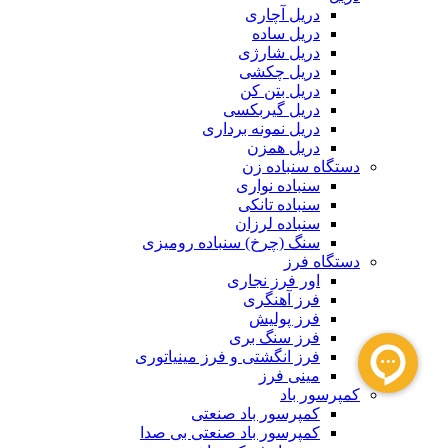
دریل آچاری
دریل ساده
دریل شارژی
دریل چکشی
دریل بتن کن
دریل گیربکسی
دریل نمونه برداری
دریل همزن
دستگاه سنباده زن
سنباده نواری
سنباده تانکی
سنباده لرزان
سنگ (چرخ) سنباده رومیزی
دستگاه فرز
اور فرز نجاری
فرز آهنگری
فرز پولیش
فرز سنگ بری
فرز انگشتی و فرز مینیاتوری
مینی فرز
کمپرسور باد
کمپرسور باد صنعتی
کمپرسور باد صنعتی بی صدا