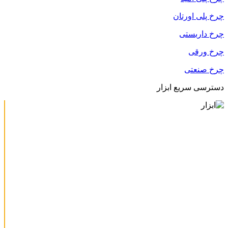
چرخ پلی اورتان
چرخ داربستی
چرخ ورقی
چرخ صنعتی
دسترسی سریع ابزار