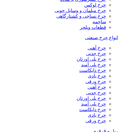
چرخ لوکس
چرخ مبلمان و وسایل چوبی
چرخ نساجی و کشتارگاهی
ساچمه
قطعات ویلچر
انواع چرخ صنعتی
چرخ آهنی
چرخ چدنی
چرخ پلی اورتان
چرخ پلی آمید
چرخ دایکاست
چرخ بادی
چرخ ورقی
چرخ آهنی
چرخ چدنی
چرخ پلی اورتان
چرخ پلی آمید
چرخ دایکاست
چرخ بادی
چرخ ورقی
ریل و قرقره