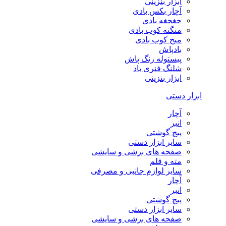
ابزار بنزینی
آچار بکس بادی
جغجغه بادی
منگنه کوب بادی
میخ کوب بادی
بادپاش
پیستوله رنگ پاش
شلنگ فنری باد
ابزار بنزینی
ابزار دستی
آچار
انبر
پیچ گوشتی
سایر ابزار دستی
صفحه های برشی و سایشی
مته و قلم
سایر لوازم جانبی و مصرفی
آچار
انبر
پیچ گوشتی
سایر ابزار دستی
صفحه های برشی و سایشی