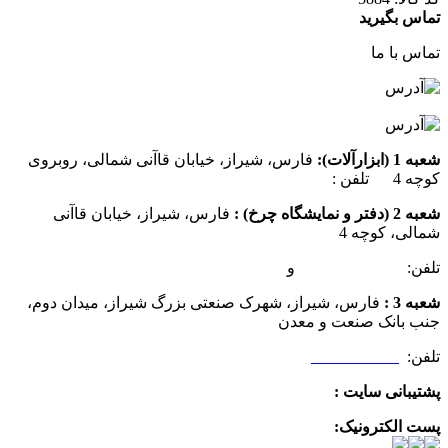
تماس بگیرید
تماس با ما
شعبه 1 (ابزارآلات):
فارس، شیراز، خیابان قاآنی شمالی، روبروی
کوچه 4 تلفن :
07137385162
شعبه 2 (دفتر و نمایشگاه چرخ) :
فارس، شیراز، خیابان قاآنی
شمالی، کوچه 4
تلفن:
07132349472
و
07132332354
شعبه 3 :
فارس، شیراز، شهرک صنعتی بزرگ شیراز، میدان دوم،
جنب بانک صنعت و معدن
تلفن:
09025506188
پشتیبانی سایت :
09390612819
پست الکترونیک:
info@charkhabzar.com