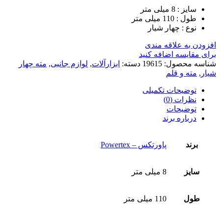
سایز : 8 میلی متر
طول : 110 میلی متر
نوع : چهار شیار
افزودن به علاقه مندی
برای مقایسه اضافه کنید
شناسه محصول:
19615
دسته:
ابزارآلات
,
لوازم جانبی
,
مته چهار
شیار
,
مته و قلم
توضیحات تکمیلی
نظرات (0)
توضیحات
درباره برند
برند
پاورتکس – Powertex
سایز
8 میلی متر
طول
110 میلی متر