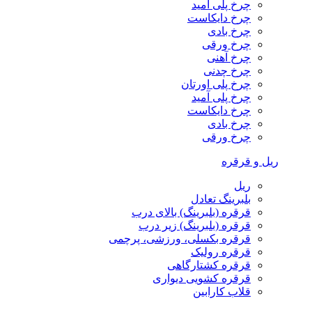
چرخ پلی آمید
چرخ دایکاست
چرخ بادی
چرخ ورقی
چرخ آهنی
چرخ چدنی
چرخ پلی اورتان
چرخ پلی آمید
چرخ دایکاست
چرخ بادی
چرخ ورقی
ریل و قرقره
ریل
بلبرینگ تعادل
قرقره (بلبرینگ) بالای درب
قرقره (بلبرینگ) زیر درب
قرقره بکسلی، ورزشی، پرچمی
قرقره رولیک
قرقره کشتارگاهی
قرقره کشویی دیواری
قلاب کارابین