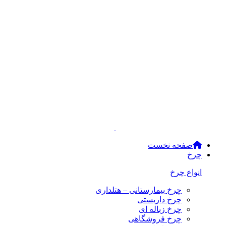
صفحه نخست
چرخ
انواع چرخ
چرخ بیمارستانی – هتلداری
چرخ داربستی
چرخ زباله ای
چرخ فروشگاهی