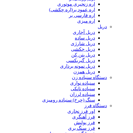
اره زنجیری موتوری
اره عمود بر(اره چکشی)
اره فارسی بر
اره میزی
دریل
دریل آچاری
دریل ساده
دریل شارژی
دریل چکشی
دریل بتن کن
دریل گیربکسی
دریل نمونه برداری
دریل همزن
دستگاه سنباده زن
سنباده نواری
سنباده تانکی
سنباده لرزان
سنگ (چرخ) سنباده رومیزی
دستگاه فرز
اور فرز نجاری
فرز آهنگری
فرز پولیش
فرز سنگ بری