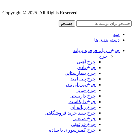
قوانین و مقررات
Copyright
©
2025. All Rights Reserved.
جستجو
منو
دسته بندی ها
چرخ ، ریل، قرقره و پایه
چرخ
چرخ آهنی
چرخ بادی
چرخ بیمارستانی
چرخ پلی آمید
چرخ پلی اورتان
چرخ چدنی
چرخ داربستی
چرخ دایکاست
چرخ زباله ای
چرخ سبد خرید فروشگاهی
چرخ صنعتی
چرخ فرغونی
چرخ کمپرسوری یا ساده