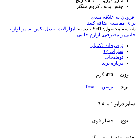
سایز درایو : 1 به 3/4 اینچ
جنس بدنه : کروم-منگنز
افزودن به علاقه مندی
برای مقایسه اضافه کنید
شناسه محصول:
23941
دسته:
ابزارآلات
,
تبدیل بکس
,
سایر لوازم
جانبی و مصرفی
,
لوازم جانبی
توضیحات تکمیلی
نظرات (0)
توضیحات
درباره برند
وزن
470 گرم
برند
توسن – Tosan
سایز درایو
1 به 3.4
نوع
فشار قوی
جنس بدنه
کروم-منگنز