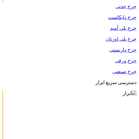
چرخ چدنی
چرخ دایکاست
چرخ پلی آمید
چرخ پلی اورتان
چرخ داربستی
چرخ ورقی
چرخ صنعتی
دسترسی سریع ابزار