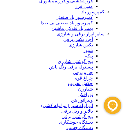
فرز انگشتی و فرز مینیاتوری
مینی فرز
کمپرسور باد
کمپرسور باد صنعتی
کمپرسور باد صنعتی بی صدا
پمپ باد فندکی ماشین
سایر ابزار برقی و شارژی
آچار بکس برقی
بکس شارژی
بلوور
پنکه
پیچ گوشتی شارژی
پیستوله برقی رنگ پاش
جارو برقی
چراغ قوه
چکش تخریب
شیارزن
نورافکن
ویبراتور بتن
اتو لوله سبز (اتو لوله کشی)
بالابر و ریل برقی
پیچ گوشتی برقی
دستگاه جوشکاری
دستگاه چسب