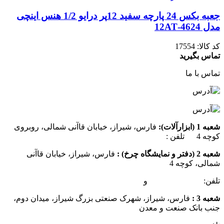
جعبه بکس 24 پارچه سفید 12پر درایو 1/2 هنس اینچی
مدل 4624-12AT
کد کالا:
17554
تماس بگیرید
تماس با ما
شعبه 1 (ابزارآلات):
فارس، شیراز، خیابان قاآنی شمالی، روبروی
کوچه 4 تلفن :
07137385162
شعبه 2 (دفتر و نمایشگاه چرخ) :
فارس، شیراز، خیابان قاآنی
شمالی، کوچه 4
تلفن:
07132349472
و
07132332354
شعبه 3 :
فارس، شیراز، شهرک صنعتی بزرگ شیراز، میدان دوم،
جنب بانک صنعت و معدن