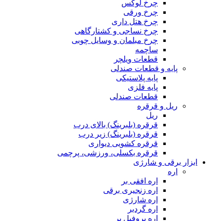
چرخ لوکس
چرخ ورقی
چرخ هتل داری
چرخ نساجی و کشتارگاهی
چرخ مبلمان و وسایل چوبی
ساچمه
قطعات ویلچر
پایه و قطعات صندلی
پایه پلاستیکی
پایه فلزی
قطعات صندلی
ریل و قرقره
ریل
قرقره (بلبرینگ) بالای درب
قرقره (بلبرینگ) زیر درب
قرقره کشویی دیواری
قرقره بکسلی، ورزشی، پرچمی
ابزار برقی و شارژی
اره
اره افقی بر
اره زنجیری برقی
اره شارژی
اره گردبر
اره پروفیل بر