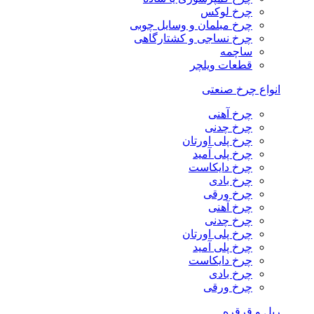
چرخ لوکس
چرخ مبلمان و وسایل چوبی
چرخ نساجی و کشتارگاهی
ساچمه
قطعات ویلچر
انواع چرخ صنعتی
چرخ آهنی
چرخ چدنی
چرخ پلی اورتان
چرخ پلی آمید
چرخ دایکاست
چرخ بادی
چرخ ورقی
چرخ آهنی
چرخ چدنی
چرخ پلی اورتان
چرخ پلی آمید
چرخ دایکاست
چرخ بادی
چرخ ورقی
ریل و قرقره