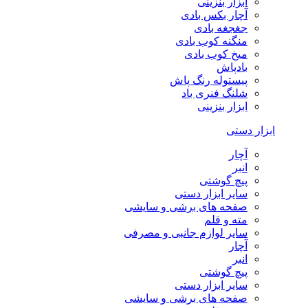
ابزار بنزینی
آچار بکس بادی
جغجغه بادی
منگنه کوب بادی
میخ کوب بادی
بادپاش
پیستوله رنگ پاش
شلنگ فنری باد
ابزار بنزینی
ابزار دستی
آچار
انبر
پیچ گوشتی
سایر ابزار دستی
صفحه های برشی و سایشی
مته و قلم
سایر لوازم جانبی و مصرفی
آچار
انبر
پیچ گوشتی
سایر ابزار دستی
صفحه های برشی و سایشی