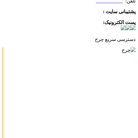
تلفن:
09025506188
پشتیبانی سایت :
09390612819
پست الکترونیک:
info@charkhabzar.com
دسترسی سریع چرخ