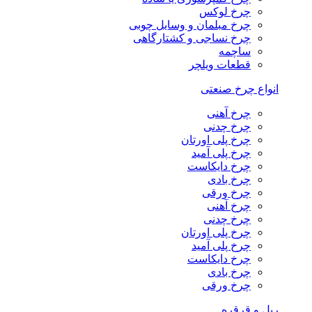
چرخ لوکس
چرخ مبلمان و وسایل چوبی
چرخ نساجی و کشتارگاهی
ساچمه
قطعات ویلچر
انواع چرخ صنعتی
چرخ آهنی
چرخ چدنی
چرخ پلی اورتان
چرخ پلی آمید
چرخ دایکاست
چرخ بادی
چرخ ورقی
چرخ آهنی
چرخ چدنی
چرخ پلی اورتان
چرخ پلی آمید
چرخ دایکاست
چرخ بادی
چرخ ورقی
ریل و قرقره