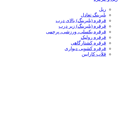
ریل
بلبرینگ تعادل
قرقره (بلبرینگ) بالای درب
قرقره (بلبرینگ) زیر درب
قرقره بکسلی، ورزشی، پرچمی
قرقره رولیک
قرقره کشتارگاهی
قرقره کشویی دیواری
قلاب کارابین