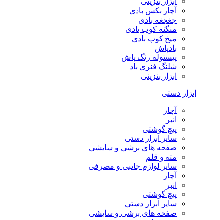
ابزار بنزینی
آچار بکس بادی
جغجغه بادی
منگنه کوب بادی
میخ کوب بادی
بادپاش
پیستوله رنگ پاش
شلنگ فنری باد
ابزار بنزینی
ابزار دستی
آچار
انبر
پیچ گوشتی
سایر ابزار دستی
صفحه های برشی و سایشی
مته و قلم
سایر لوازم جانبی و مصرفی
آچار
انبر
پیچ گوشتی
سایر ابزار دستی
صفحه های برشی و سایشی