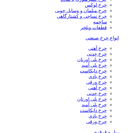
چرخ لوکس
چرخ مبلمان و وسایل چوبی
چرخ نساجی و کشتارگاهی
ساچمه
قطعات ویلچر
انواع چرخ صنعتی
چرخ آهنی
چرخ چدنی
چرخ پلی اورتان
چرخ پلی آمید
چرخ دایکاست
چرخ بادی
چرخ ورقی
چرخ آهنی
چرخ چدنی
چرخ پلی اورتان
چرخ پلی آمید
چرخ دایکاست
چرخ بادی
چرخ ورقی
ریل و قرقره