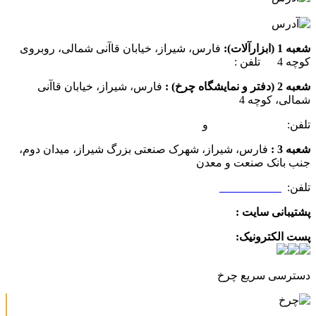
شعبه 1 (ابزارآلات):
فارس، شیراز، خیابان قاآنی شمالی، روبروی
کوچه 4 تلفن :
07137385162
شعبه 2 (دفتر و نمایشگاه چرخ) :
فارس، شیراز، خیابان قاآنی
شمالی، کوچه 4
تلفن:
07132349472
و
07132332354
شعبه 3 :
فارس، شیراز، شهرک صنعتی بزرگ شیراز، میدان دوم،
جنب بانک صنعت و معدن
تلفن:
09025506188
پشتیبانی سایت :
09390612819
پست الکترونیک:
info@charkhabzar.com
دسترسی سریع چرخ