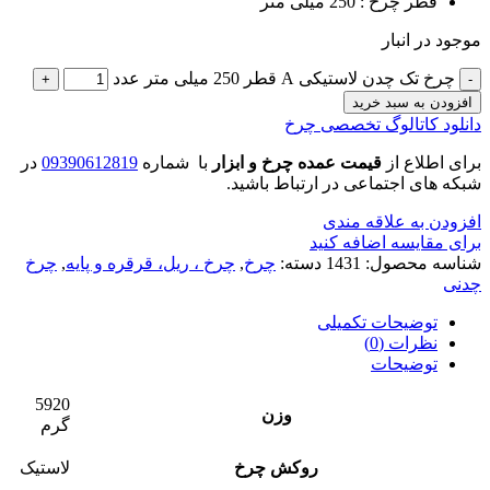
قطر چرخ : 250 میلی متر
موجود در انبار
چرخ تک چدن لاستیکی A قطر 250 میلی متر عدد
افزودن به سبد خرید
دانلود کاتالوگ تخصصی چرخ
برای اطلاع از
قیمت عمده چرخ و ابزار
با شماره
09390612819
در
شبکه های اجتماعی در ارتباط باشید.
افزودن به علاقه مندی
برای مقایسه اضافه کنید
شناسه محصول:
1431
دسته:
چرخ
,
چرخ ، ریل، قرقره و پایه
,
چرخ
چدنی
توضیحات تکمیلی
نظرات (0)
توضیحات
5920
وزن
گرم
روکش چرخ
لاستیک