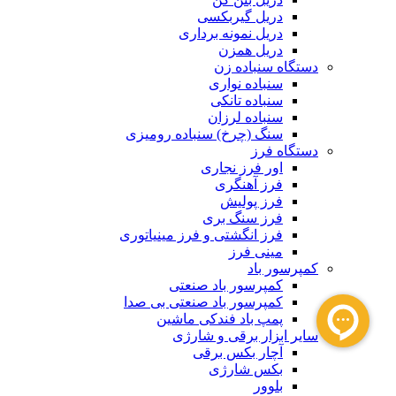
دریل گیربکسی
دریل نمونه برداری
دریل همزن
دستگاه سنباده زن
سنباده نواری
سنباده تانکی
سنباده لرزان
سنگ (چرخ) سنباده رومیزی
دستگاه فرز
اور فرز نجاری
فرز آهنگری
فرز پولیش
فرز سنگ بری
فرز انگشتی و فرز مینیاتوری
مینی فرز
کمپرسور باد
کمپرسور باد صنعتی
کمپرسور باد صنعتی بی صدا
پمپ باد فندکی ماشین
سایر ابزار برقی و شارژی
آچار بکس برقی
بکس شارژی
بلوور