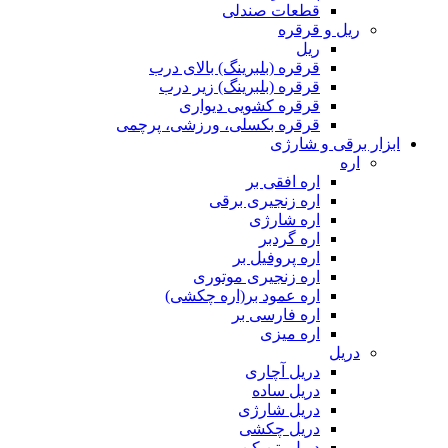
قطعات صندلی
ریل و قرقره
ریل
قرقره (بلبرینگ) بالای درب
قرقره (بلبرینگ) زیر درب
قرقره کشویی دیواری
قرقره بکسلی، ورزشی، پرچمی
ابزار برقی و شارژی
اره
اره افقی بر
اره زنجیری برقی
اره شارژی
اره گردبر
اره پروفیل بر
اره زنجیری موتوری
اره عمود بر(اره چکشی)
اره فارسی بر
اره میزی
دریل
دریل آچاری
دریل ساده
دریل شارژی
دریل چکشی
دریل بتن کن