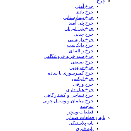
چرخ
چرخ آهنی
چرخ بادی
چرخ بیمارستانی
چرخ پلی آمید
چرخ پلی اورتان
چرخ چدنی
چرخ داربستی
چرخ دایکاست
چرخ زباله ای
چرخ سبد خرید فروشگاهی
چرخ صنعتی
چرخ فرغونی
چرخ کمپرسوری یا ساده
چرخ لوکس
چرخ ورقی
چرخ هتل داری
چرخ نساجی و کشتارگاهی
چرخ مبلمان و وسایل چوبی
ساچمه
قطعات ویلچر
پایه و قطعات صندلی
پایه پلاستیکی
پایه فلزی