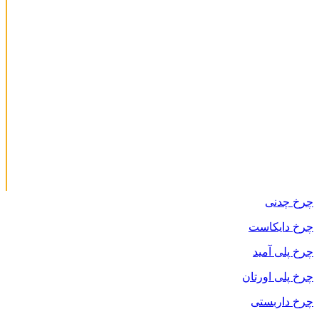
چرخ چدنی
چرخ دایکاست
چرخ پلی آمید
چرخ پلی اورتان
چرخ داربستی