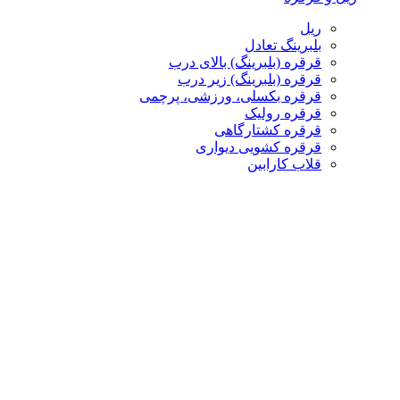
ریل
بلبرینگ تعادل
قرقره (بلبرینگ) بالای درب
قرقره (بلبرینگ) زیر درب
قرقره بکسلی، ورزشی، پرچمی
قرقره رولیک
قرقره کشتارگاهی
قرقره کشویی دیواری
قلاب کارابین