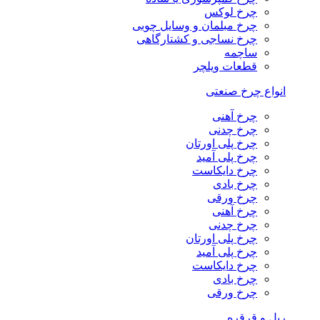
چرخ لوکس
چرخ مبلمان و وسایل چوبی
چرخ نساجی و کشتارگاهی
ساچمه
قطعات ویلچر
انواع چرخ صنعتی
چرخ آهنی
چرخ چدنی
چرخ پلی اورتان
چرخ پلی آمید
چرخ دایکاست
چرخ بادی
چرخ ورقی
چرخ آهنی
چرخ چدنی
چرخ پلی اورتان
چرخ پلی آمید
چرخ دایکاست
چرخ بادی
چرخ ورقی
ریل و قرقره