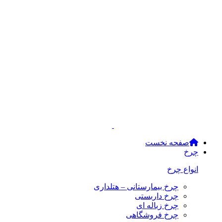
صفحه نخست
چرخ
انواع چرخ
چرخ بیمارستانی – هتلداری
چرخ داربستی
چرخ زباله ای
چرخ فروشگاهی