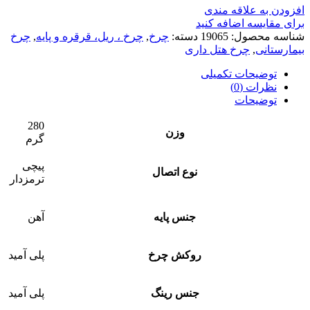
افزودن به علاقه مندی
برای مقایسه اضافه کنید
شناسه محصول:
19065
دسته:
چرخ
,
چرخ ، ریل، قرقره و پایه
,
چرخ
بیمارستانی
,
چرخ هتل داری
توضیحات تکمیلی
نظرات (0)
توضیحات
280
وزن
گرم
پیچی
نوع اتصال
ترمزدار
جنس پایه
آهن
روکش چرخ
پلی آمید
جنس رینگ
پلی آمید