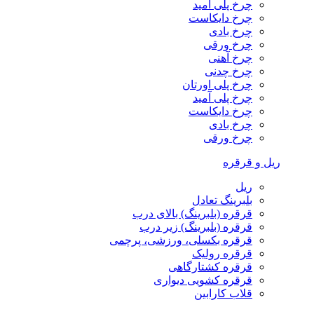
چرخ پلی آمید
چرخ دایکاست
چرخ بادی
چرخ ورقی
چرخ آهنی
چرخ چدنی
چرخ پلی اورتان
چرخ پلی آمید
چرخ دایکاست
چرخ بادی
چرخ ورقی
ریل و قرقره
ریل
بلبرینگ تعادل
قرقره (بلبرینگ) بالای درب
قرقره (بلبرینگ) زیر درب
قرقره بکسلی، ورزشی، پرچمی
قرقره رولیک
قرقره کشتارگاهی
قرقره کشویی دیواری
قلاب کارابین