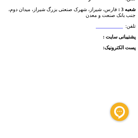
شعبه 3 :
فارس، شیراز، شهرک صنعتی بزرگ شیراز، میدان دوم،
جنب بانک صنعت و معدن
تلفن:
09025506188
پشتیبانی سایت :
09390612819
پست الکترونیک:
info@charkhabzar.com