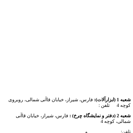
شعبه 1 (ابزارآلات):
فارس، شیراز، خیابان قاآنی شمالی، روبروی
کوچه 4 تلفن :
07137385162
شعبه 2 (دفتر و نمایشگاه چرخ) :
فارس، شیراز، خیابان قاآنی
شمالی، کوچه 4
تلفن:
07132349472
و
07132332354