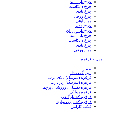
چرخ پلی آمید
چرخ دایکاست
چرخ بادی
چرخ ورقی
چرخ آهنی
چرخ چدنی
چرخ پلی اورتان
چرخ پلی آمید
چرخ دایکاست
چرخ بادی
چرخ ورقی
ریل و قرقره
ریل
بلبرینگ تعادل
قرقره (بلبرینگ) بالای درب
قرقره (بلبرینگ) زیر درب
قرقره بکسلی، ورزشی، پرچمی
قرقره رولیک
قرقره کشتارگاهی
قرقره کشویی دیواری
قلاب کارابین