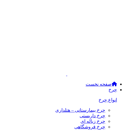
صفحه نخست
چرخ
انواع چرخ
چرخ بیمارستانی – هتلداری
چرخ داربستی
چرخ زباله ای
چرخ فروشگاهی