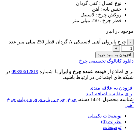
نوع اتصال : کفی گردان
جنس پایه : آهن
روکش چرخ : لاستیک
قطر چرخ : 250 میلی متر
موجود در انبار
چرخ پاترولی آهنی لاستیکی A گردان قطر 250 میلی متر عدد
افزودن به سبد خرید
دانلود کاتالوگ تخصصی چرخ
برای اطلاع از
قیمت عمده چرخ و ابزار
با شماره
09390612819
در
شبکه های اجتماعی در ارتباط باشید.
افزودن به علاقه مندی
برای مقایسه اضافه کنید
شناسه محصول:
1423
دسته:
چرخ
,
چرخ ، ریل، قرقره و پایه
,
چرخ
آهنی
توضیحات تکمیلی
نظرات (0)
توضیحات