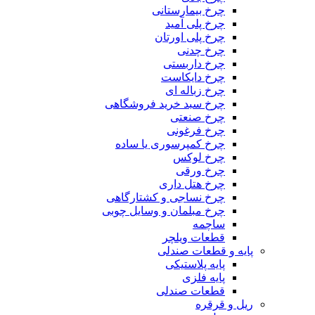
چرخ بیمارستانی
چرخ پلی آمید
چرخ پلی اورتان
چرخ چدنی
چرخ داربستی
چرخ دایکاست
چرخ زباله ای
چرخ سبد خرید فروشگاهی
چرخ صنعتی
چرخ فرغونی
چرخ کمپرسوری یا ساده
چرخ لوکس
چرخ ورقی
چرخ هتل داری
چرخ نساجی و کشتارگاهی
چرخ مبلمان و وسایل چوبی
ساچمه
قطعات ویلچر
پایه و قطعات صندلی
پایه پلاستیکی
پایه فلزی
قطعات صندلی
ریل و قرقره