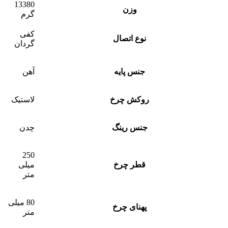
13380
وزن
گرم
کفی
نوع اتصال
گردان
جنس پایه
آهن
روکش چرخ
لاستیک
جنس رینگ
چدن
250
قطر چرخ
میلی
متر
80 میلی
پهنای چرخ
متر