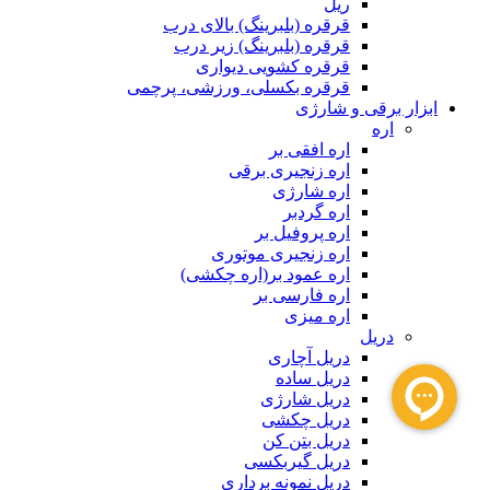
ریل
قرقره (بلبرینگ) بالای درب
قرقره (بلبرینگ) زیر درب
قرقره کشویی دیواری
قرقره بکسلی، ورزشی، پرچمی
ابزار برقی و شارژی
اره
اره افقی بر
اره زنجیری برقی
اره شارژی
اره گردبر
اره پروفیل بر
اره زنجیری موتوری
اره عمود بر(اره چکشی)
اره فارسی بر
اره میزی
دریل
دریل آچاری
دریل ساده
دریل شارژی
دریل چکشی
دریل بتن کن
دریل گیربکسی
دریل نمونه برداری