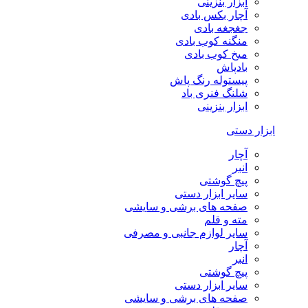
ابزار بنزینی
آچار بکس بادی
جغجغه بادی
منگنه کوب بادی
میخ کوب بادی
بادپاش
پیستوله رنگ پاش
شلنگ فنری باد
ابزار بنزینی
ابزار دستی
آچار
انبر
پیچ گوشتی
سایر ابزار دستی
صفحه های برشی و سایشی
مته و قلم
سایر لوازم جانبی و مصرفی
آچار
انبر
پیچ گوشتی
سایر ابزار دستی
صفحه های برشی و سایشی