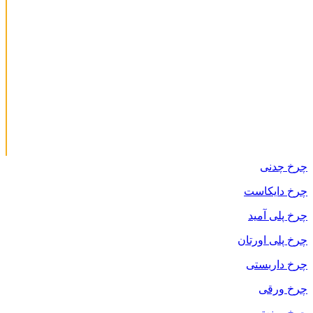
چرخ چدنی
چرخ دایکاست
چرخ پلی آمید
چرخ پلی اورتان
چرخ داربستی
چرخ ورقی