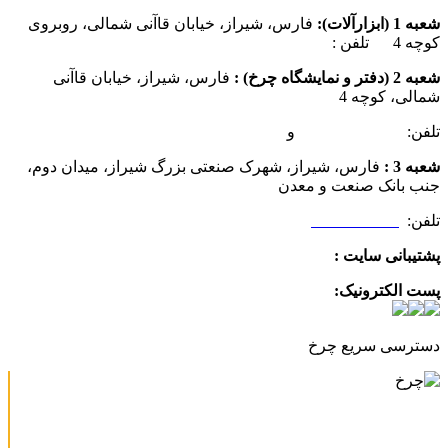
شعبه 1 (ابزارآلات):
فارس، شیراز، خیابان قاآنی شمالی، روبروی
کوچه 4 تلفن :
07137385162
شعبه 2 (دفتر و نمایشگاه چرخ) :
فارس، شیراز، خیابان قاآنی
شمالی، کوچه 4
تلفن:
07132349472
و
07132332354
شعبه 3 :
فارس، شیراز، شهرک صنعتی بزرگ شیراز، میدان دوم،
جنب بانک صنعت و معدن
تلفن:
09025506188
پشتیبانی سایت :
09390612819
پست الکترونیک:
info@charkhabzar.com
دسترسی سریع چرخ