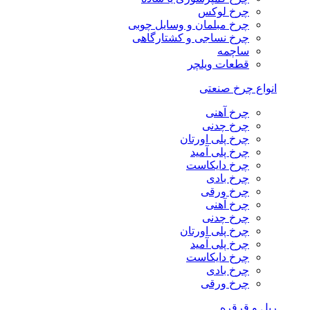
چرخ لوکس
چرخ مبلمان و وسایل چوبی
چرخ نساجی و کشتارگاهی
ساچمه
قطعات ویلچر
انواع چرخ صنعتی
چرخ آهنی
چرخ چدنی
چرخ پلی اورتان
چرخ پلی آمید
چرخ دایکاست
چرخ بادی
چرخ ورقی
چرخ آهنی
چرخ چدنی
چرخ پلی اورتان
چرخ پلی آمید
چرخ دایکاست
چرخ بادی
چرخ ورقی
ریل و قرقره