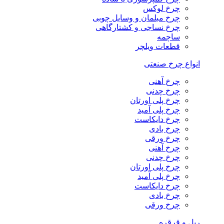
چرخ لوکس
چرخ مبلمان و وسایل چوبی
چرخ نساجی و کشتارگاهی
ساچمه
قطعات ویلچر
انواع چرخ صنعتی
چرخ آهنی
چرخ چدنی
چرخ پلی اورتان
چرخ پلی آمید
چرخ دایکاست
چرخ بادی
چرخ ورقی
چرخ آهنی
چرخ چدنی
چرخ پلی اورتان
چرخ پلی آمید
چرخ دایکاست
چرخ بادی
چرخ ورقی
ریل و قرقره