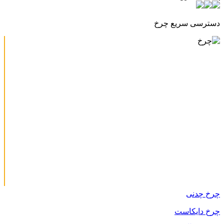
دسترسی سریع چرخ
چرخ چدنی
چرخ دایکاست