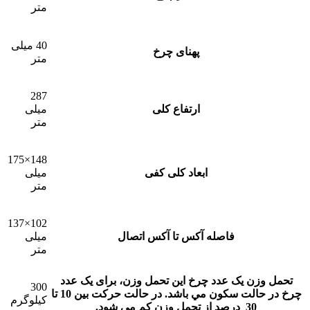
متر
40 میلی
پهنای چرخ
متر
287
ارتفاع کلی
میلی
متر
148×175
ابعاد کلی کفی
میلی
متر
102×137
فاصله آکس تا آکس اتصال
میلی
متر
تحمل وزن یک عدد چرخ
این تحمل وزن، برای يک عدد
300
چرخ در حالت سکون مي باشد. در حالت حرکت بين 10 تا
کیلوگرم
30 درصد از تحمل وزن کم مي شود.