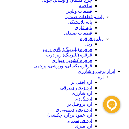
چرخ مبلمان و وسایل چوبی
ساچمه
قطعات ویلچر
پایه و قطعات صندلی
پایه پلاستیکی
پایه فلزی
قطعات صندلی
ریل و قرقره
ریل
قرقره (بلبرینگ) بالای درب
قرقره (بلبرینگ) زیر درب
قرقره کشویی دیواری
قرقره بکسلی، ورزشی، پرچمی
ابزار برقی و شارژی
اره
اره افقی بر
اره زنجیری برقی
اره شارژی
اره گردبر
اره پروفیل بر
اره زنجیری موتوری
اره عمود بر(اره چکشی)
اره فارسی بر
اره میزی