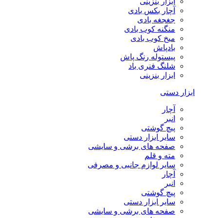
ابزار بنزینی
آچار بکس بادی
جغجغه بادی
منگنه کوب بادی
میخ کوب بادی
بادپاش
پیستوله رنگ پاش
شلنگ فنری باد
ابزار بنزینی
ابزار دستی
آچار
انبر
پیچ گوشتی
سایر ابزار دستی
صفحه های برشی و سایشی
مته و قلم
سایر لوازم جانبی و مصرفی
آچار
انبر
پیچ گوشتی
سایر ابزار دستی
صفحه های برشی و سایشی