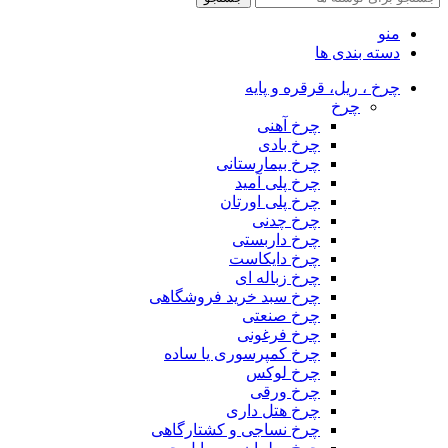
منو
دسته بندی ها
چرخ ، ریل، قرقره و پایه
چرخ
چرخ آهنی
چرخ بادی
چرخ بیمارستانی
چرخ پلی آمید
چرخ پلی اورتان
چرخ چدنی
چرخ داربستی
چرخ دایکاست
چرخ زباله ای
چرخ سبد خرید فروشگاهی
چرخ صنعتی
چرخ فرغونی
چرخ کمپرسوری یا ساده
چرخ لوکس
چرخ ورقی
چرخ هتل داری
چرخ نساجی و کشتارگاهی