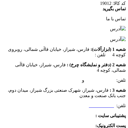
کد کالا:
19012
تماس بگیرید
تماس با ما
شعبه 1 (ابزارآلات):
فارس، شیراز، خیابان قاآنی شمالی، روبروی
کوچه 4 تلفن :
07137385162
شعبه 2 (دفتر و نمایشگاه چرخ) :
فارس، شیراز، خیابان قاآنی
شمالی، کوچه 4
تلفن:
07132349472
و
07132332354
شعبه 3 :
فارس، شیراز، شهرک صنعتی بزرگ شیراز، میدان دوم،
جنب بانک صنعت و معدن
تلفن:
09025506188
پشتیبانی سایت :
09390612819
پست الکترونیک:
info@charkhabzar.com