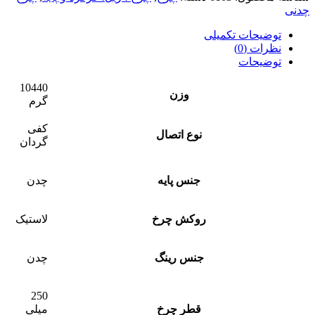
چدنی
توضیحات تکمیلی
نظرات (0)
توضیحات
10440
وزن
گرم
کفی
نوع اتصال
گردان
جنس پایه
چدن
روکش چرخ
لاستیک
جنس رینگ
چدن
250
قطر چرخ
میلی