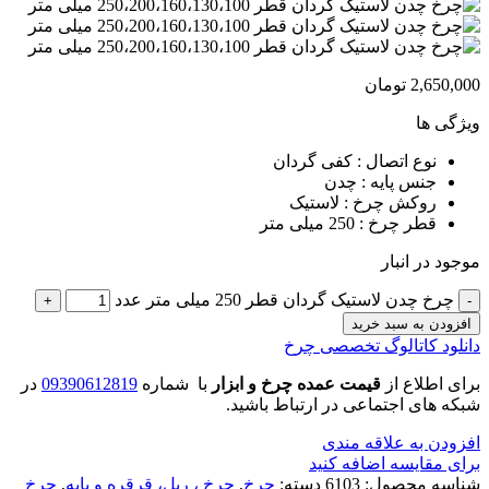
2,650,000
تومان
ویژگی ها
نوع اتصال : کفی گردان
جنس پایه : چدن
روکش چرخ : لاستیک
قطر چرخ : 250 میلی متر
موجود در انبار
چرخ چدن لاستیک گردان قطر 250 میلی متر عدد
افزودن به سبد خرید
دانلود کاتالوگ تخصصی چرخ
برای اطلاع از
قیمت عمده چرخ و ابزار
با شماره
09390612819
در
شبکه های اجتماعی در ارتباط باشید.
افزودن به علاقه مندی
برای مقایسه اضافه کنید
شناسه محصول:
6103
دسته:
چرخ
,
چرخ ، ریل، قرقره و پایه
,
چرخ