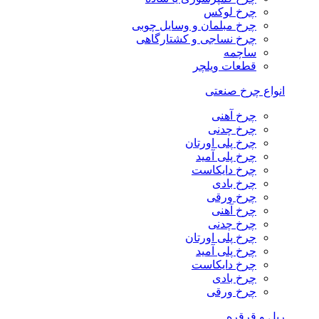
چرخ لوکس
چرخ مبلمان و وسایل چوبی
چرخ نساجی و کشتارگاهی
ساچمه
قطعات ویلچر
انواع چرخ صنعتی
چرخ آهنی
چرخ چدنی
چرخ پلی اورتان
چرخ پلی آمید
چرخ دایکاست
چرخ بادی
چرخ ورقی
چرخ آهنی
چرخ چدنی
چرخ پلی اورتان
چرخ پلی آمید
چرخ دایکاست
چرخ بادی
چرخ ورقی
ریل و قرقره