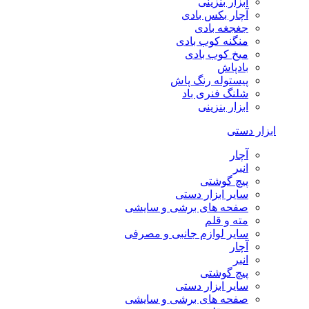
ابزار بنزینی
آچار بکس بادی
جغجغه بادی
منگنه کوب بادی
میخ کوب بادی
بادپاش
پیستوله رنگ پاش
شلنگ فنری باد
ابزار بنزینی
ابزار دستی
آچار
انبر
پیچ گوشتی
سایر ابزار دستی
صفحه های برشی و سایشی
مته و قلم
سایر لوازم جانبی و مصرفی
آچار
انبر
پیچ گوشتی
سایر ابزار دستی
صفحه های برشی و سایشی