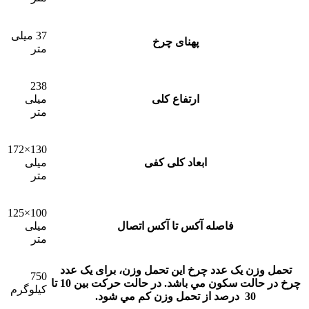
37 میلی
پهنای چرخ
متر
238
ارتفاع کلی
میلی
متر
130×172
ابعاد کلی کفی
میلی
متر
100×125
فاصله آکس تا آکس اتصال
میلی
متر
تحمل وزن یک عدد چرخ
این تحمل وزن، برای يک عدد
750
چرخ در حالت سکون مي باشد. در حالت حرکت بين 10 تا
کیلوگرم
30 درصد از تحمل وزن کم مي شود.