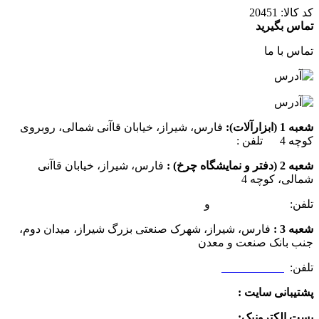
کد کالا:
20451
تماس بگیرید
تماس با ما
شعبه 1 (ابزارآلات):
فارس، شیراز، خیابان قاآنی شمالی، روبروی
کوچه 4 تلفن :
07137385162
شعبه 2 (دفتر و نمایشگاه چرخ) :
فارس، شیراز، خیابان قاآنی
شمالی، کوچه 4
تلفن:
07132349472
و
07132332354
شعبه 3 :
فارس، شیراز، شهرک صنعتی بزرگ شیراز، میدان دوم،
جنب بانک صنعت و معدن
تلفن:
09025506188
پشتیبانی سایت :
09390612819
پست الکترونیک:
info@charkhabzar.com