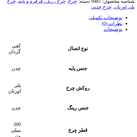
شناسه محصول:
9481
دسته:
چرخ
,
چرخ ، ریل، قرقره و پایه
,
چرخ
پلی اورتان
,
چرخ چدنی
توضیحات تکمیلی
نظرات (0)
توضیحات
کفی
نوع اتصال
گردان
جنس پایه
چدن
پلی
روکش چرخ
اورتان
جنس رینگ
چدن
200
قطر چرخ
میلی
متر