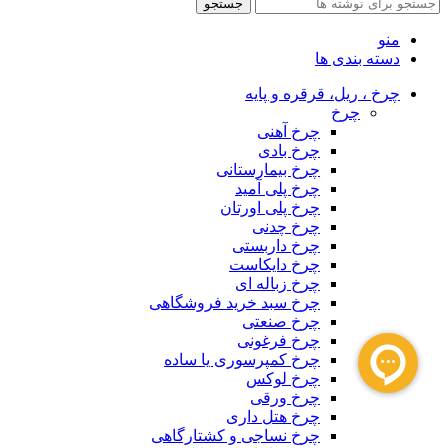
جستجو
منو
دسته بندی ها
چرخ ، ریل، قرقره و پایه
چرخ
چرخ آهنی
چرخ بادی
چرخ بیمارستانی
چرخ پلی آمید
چرخ پلی اورتان
چرخ چدنی
چرخ داربستی
چرخ دایکاست
چرخ زباله ای
چرخ سبد خرید فروشگاهی
چرخ صنعتی
چرخ فرغونی
چرخ کمپرسوری یا ساده
چرخ لوکس
چرخ ورقی
چرخ هتل داری
چرخ نساجی و کشتارگاهی