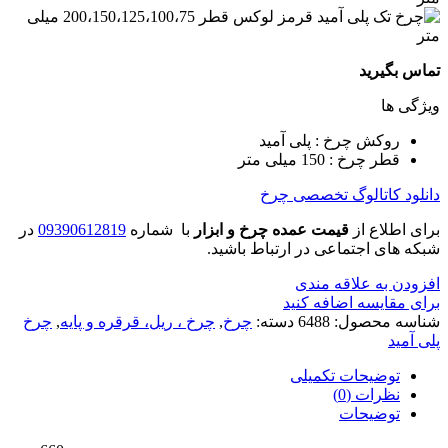
تماس بگیرید
ویژگی ها
روکش چرخ : پلی آمید
قطر چرخ : 150 میلی متر
دانلود کاتالوگ تخصصی چرخ
برای اطلاع از
قیمت عمده چرخ و ابزار
با شماره
09390612819
در
شبکه های اجتماعی در ارتباط باشید.
افزودن به علاقه مندی
برای مقایسه اضافه کنید
شناسه محصول:
6488
دسته:
چرخ
,
چرخ ، ریل، قرقره و پایه
,
چرخ
پلی آمید
توضیحات تکمیلی
نظرات (0)
توضیحات