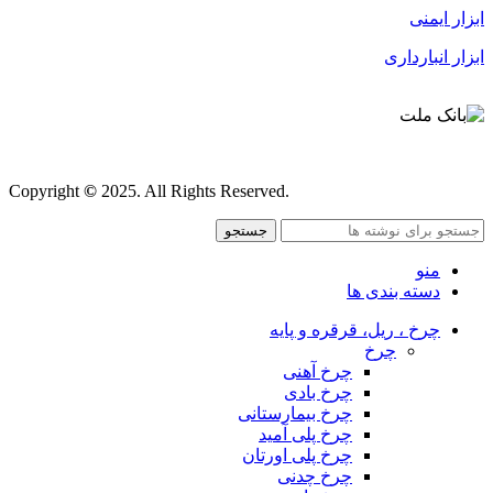
ابزار ایمنی
ابزار انبارداری
قوانین و مقررات
Copyright
©
2025. All Rights Reserved.
جستجو
منو
دسته بندی ها
چرخ ، ریل، قرقره و پایه
چرخ
چرخ آهنی
چرخ بادی
چرخ بیمارستانی
چرخ پلی آمید
چرخ پلی اورتان
چرخ چدنی