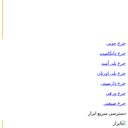
چرخ چدنی
چرخ دایکاست
چرخ پلی آمید
چرخ پلی اورتان
چرخ داربستی
چرخ ورقی
چرخ صنعتی
دسترسی سریع ابزار