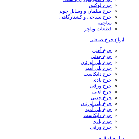
چرخ لوکس
چرخ مبلمان و وسایل چوبی
چرخ نساجی و کشتارگاهی
ساچمه
قطعات ویلچر
انواع چرخ صنعتی
چرخ آهنی
چرخ چدنی
چرخ پلی اورتان
چرخ پلی آمید
چرخ دایکاست
چرخ بادی
چرخ ورقی
چرخ آهنی
چرخ چدنی
چرخ پلی اورتان
چرخ پلی آمید
چرخ دایکاست
چرخ بادی
چرخ ورقی
ریل و قرقره