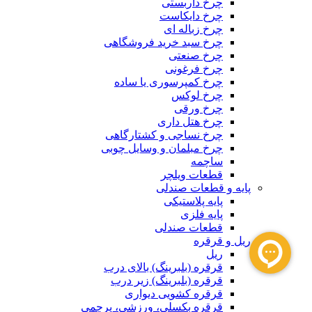
چرخ داربستی
چرخ دایکاست
چرخ زباله ای
چرخ سبد خرید فروشگاهی
چرخ صنعتی
چرخ فرغونی
چرخ کمپرسوری یا ساده
چرخ لوکس
چرخ ورقی
چرخ هتل داری
چرخ نساجی و کشتارگاهی
چرخ مبلمان و وسایل چوبی
ساچمه
قطعات ویلچر
پایه و قطعات صندلی
پایه پلاستیکی
پایه فلزی
قطعات صندلی
ریل و قرقره
ریل
قرقره (بلبرینگ) بالای درب
قرقره (بلبرینگ) زیر درب
قرقره کشویی دیواری
قرقره بکسلی، ورزشی، پرچمی