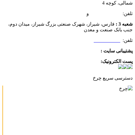
شمالی، کوچه 4
تلفن:
07132349472
و
07132332354
شعبه 3 :
فارس، شیراز، شهرک صنعتی بزرگ شیراز، میدان دوم،
جنب بانک صنعت و معدن
تلفن:
09025506188
پشتیبانی سایت :
09390612819
پست الکترونیک:
info@charkhabzar.com
دسترسی سریع چرخ