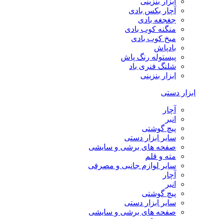
ابزار بنزینی
آچار بکس بادی
جغجغه بادی
منگنه کوب بادی
میخ کوب بادی
بادپاش
پیستوله رنگ پاش
شلنگ فنری باد
ابزار بنزینی
ابزار دستی
آچار
انبر
پیچ گوشتی
سایر ابزار دستی
صفحه های برشی و سایشی
مته و قلم
سایر لوازم جانبی و مصرفی
آچار
انبر
پیچ گوشتی
سایر ابزار دستی
صفحه های برشی و سایشی