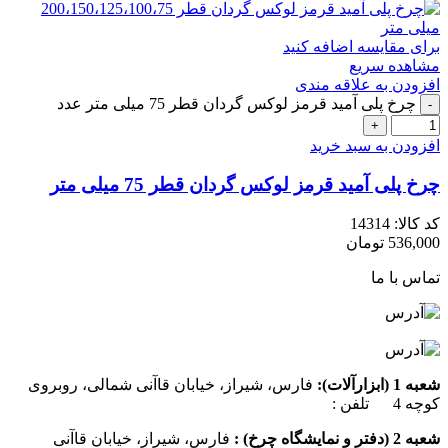
برای مقایسه اضافه کنید
مشاهده سریع
افزودن به علاقه مندی
چرخ پلی آمید قرمز لوکس گردان قطر 75 میلی متر عدد
افزودن به سبد خرید
چرخ پلی آمید قرمز لوکس گردان قطر 75 میلی متر
کد کالا:
14314
536,000
تومان
تماس با ما
شعبه 1 (ابزارآلات):
فارس، شیراز، خیابان قاآنی شمالی، روبروی
کوچه 4 تلفن :
07137385162
شعبه 2 (دفتر و نمایشگاه چرخ) :
فارس، شیراز، خیابان قاآنی