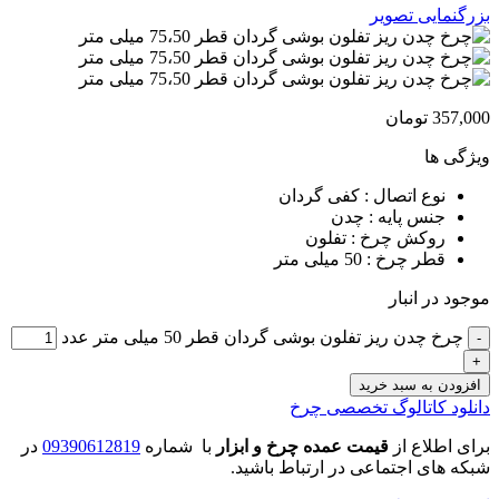
بزرگنمایی تصویر
357,000
تومان
ویژگی ها
نوع اتصال : کفی گردان
جنس پایه : چدن
روکش چرخ : تفلون
قطر چرخ : 50 میلی متر
موجود در انبار
چرخ چدن ریز تفلون بوشی گردان قطر 50 میلی متر عدد
افزودن به سبد خرید
دانلود کاتالوگ تخصصی چرخ
برای اطلاع از
قیمت عمده چرخ و ابزار
با شماره
09390612819
در
شبکه های اجتماعی در ارتباط باشید.