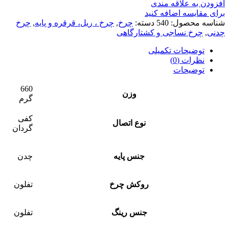
افزودن به علاقه مندی
برای مقایسه اضافه کنید
شناسه محصول:
540
دسته:
چرخ
,
چرخ ، ریل، قرقره و پایه
,
چرخ
چدنی
,
چرخ نساجی و کشتارگاهی
توضیحات تکمیلی
نظرات (0)
توضیحات
660
وزن
گرم
کفی
نوع اتصال
گردان
جنس پایه
چدن
روکش چرخ
تفلون
جنس رینگ
تفلون