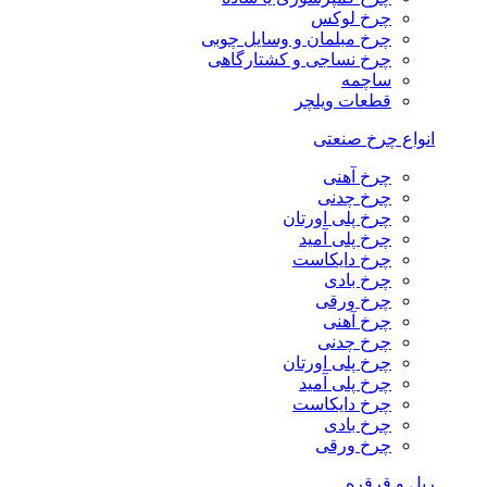
چرخ لوکس
چرخ مبلمان و وسایل چوبی
چرخ نساجی و کشتارگاهی
ساچمه
قطعات ویلچر
انواع چرخ صنعتی
چرخ آهنی
چرخ چدنی
چرخ پلی اورتان
چرخ پلی آمید
چرخ دایکاست
چرخ بادی
چرخ ورقی
چرخ آهنی
چرخ چدنی
چرخ پلی اورتان
چرخ پلی آمید
چرخ دایکاست
چرخ بادی
چرخ ورقی
ریل و قرقره