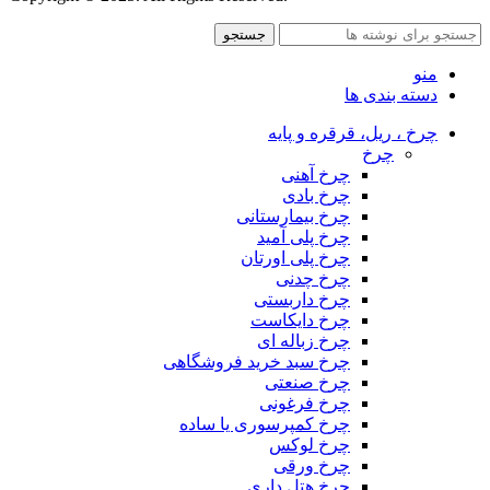
جستجو
منو
دسته بندی ها
چرخ ، ریل، قرقره و پایه
چرخ
چرخ آهنی
چرخ بادی
چرخ بیمارستانی
چرخ پلی آمید
چرخ پلی اورتان
چرخ چدنی
چرخ داربستی
چرخ دایکاست
چرخ زباله ای
چرخ سبد خرید فروشگاهی
چرخ صنعتی
چرخ فرغونی
چرخ کمپرسوری یا ساده
چرخ لوکس
چرخ ورقی
چرخ هتل داری