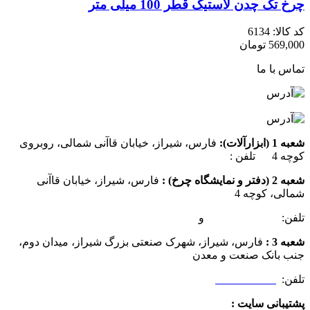
چرخ تک چدن لاستیک قطر 100 میلی متر
کد کالا:
6134
569,000
تومان
تماس با ما
شعبه 1 (ابزارآلات):
فارس، شیراز، خیابان قاآنی شمالی، روبروی
کوچه 4 تلفن :
07137385162
شعبه 2 (دفتر و نمایشگاه چرخ) :
فارس، شیراز، خیابان قاآنی
شمالی، کوچه 4
تلفن:
07132349472
و
07132332354
شعبه 3 :
فارس، شیراز، شهرک صنعتی بزرگ شیراز، میدان دوم،
جنب بانک صنعت و معدن
تلفن:
09025506188
پشتیبانی سایت :
09390612819