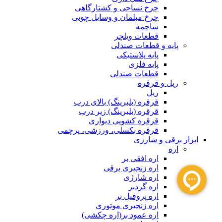
چرخ نساجی و کشتارگاهی
چرخ مبلمان و وسایل چوبی
ساچمه
قطعات ویلچر
پایه و قطعات صندلی
پایه پلاستیکی
پایه فلزی
قطعات صندلی
ریل و قرقره
ریل
قرقره (بلبرینگ) بالای درب
قرقره (بلبرینگ) زیر درب
قرقره کشویی دیواری
قرقره بکسلی، ورزشی، پرچمی
ابزار برقی و شارژی
اره
اره افقی بر
اره زنجیری برقی
اره شارژی
اره گردبر
اره پروفیل بر
اره زنجیری موتوری
اره عمود بر(اره چکشی)