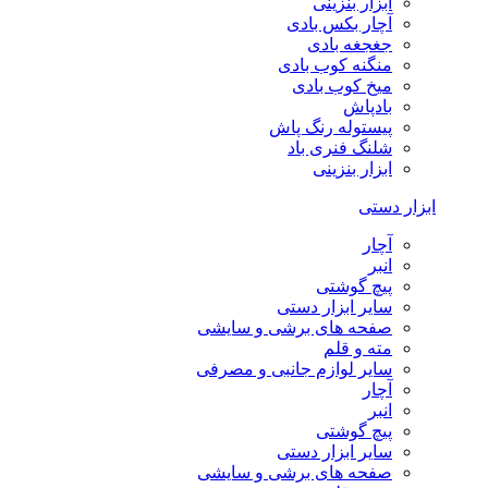
ابزار بنزینی
آچار بکس بادی
جغجغه بادی
منگنه کوب بادی
میخ کوب بادی
بادپاش
پیستوله رنگ پاش
شلنگ فنری باد
ابزار بنزینی
ابزار دستی
آچار
انبر
پیچ گوشتی
سایر ابزار دستی
صفحه های برشی و سایشی
مته و قلم
سایر لوازم جانبی و مصرفی
آچار
انبر
پیچ گوشتی
سایر ابزار دستی
صفحه های برشی و سایشی