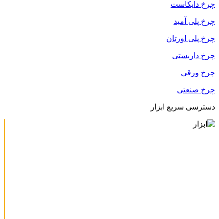
چرخ دایکاست
چرخ پلی آمید
چرخ پلی اورتان
چرخ داربستی
چرخ ورقی
چرخ صنعتی
دسترسی سریع ابزار