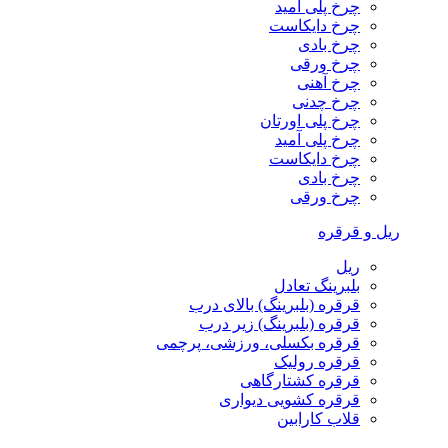
چرخ پلی آمید
چرخ دایکاست
چرخ بادی
چرخ ورقی
چرخ آهنی
چرخ چدنی
چرخ پلی اورتان
چرخ پلی آمید
چرخ دایکاست
چرخ بادی
چرخ ورقی
ریل و قرقره
ریل
بلبرینگ تعادل
قرقره (بلبرینگ) بالای درب
قرقره (بلبرینگ) زیر درب
قرقره بکسلی، ورزشی، پرچمی
قرقره رولیک
قرقره کشتارگاهی
قرقره کشویی دیواری
قلاب کارابین