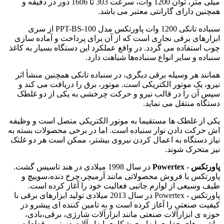
میلی متر، توان 1200 وات، سرعت 303 تا 1606 دور در دقیقه و
همچنین دارای گارانتی معتبر می باشد.
سنباده تانکی 1200 وات پاورتکس مدل PPT-BS-100 از سری
ابزارهای برقی نجاری است که از آن برای پرداخت و آماده‌ سازی
چوب استفاده می گردد. در واقع عملکرد این دستگاه بسیار به کاغذ
سنباده و سایر انواع سنباده‌ها شباهت دارد.
همانند هر وسیله برقی دیگری، در سنباده تانکی همچنین منشأ اثر
نیرو، یک موتور الکتریکی است. موتور، برق را دریافت می کند و
سپس آن را در قالب نیرو و حرکت چرخشی به یکی از دو غلطک
دستگاه منتقل می ‌نماید.
یکی از غلطک‌ ها مستقیما به موتور الکتریکی متصل است و وظیفه
اش حرکت دادن نوار سنباده است. اما در برخی محصولات بسته به
نیاز دستگاه به اعمال کردن نیروی بیشتر، ممکن است هر دو غلتک
نیز متحرک شوند.
پاورتکس - Powertex
در سال 1998 میلادی در هند تاسیس گشت.
پاورتکس با فروش محصولاتی مانند آرمیچر،چرخ دنده،سوییچ و
طیف وسیعی از لوازم جانبی فعالیت خود را آغاز کرده است.
پاورتکس - Powertex در سال 2013 میلادی تولید ابزارهای برقی با
کیفیت صنعتی را آغاز کرده است و به تامین کننده ای پیشرو در
حوزه ی ابزارآلات صنعتی مانند ابزارآلات شارژی، برقی،بادی،
ماشین های حفاری،ابزار جوشکاری،ابزار آلات دستی و قطعات