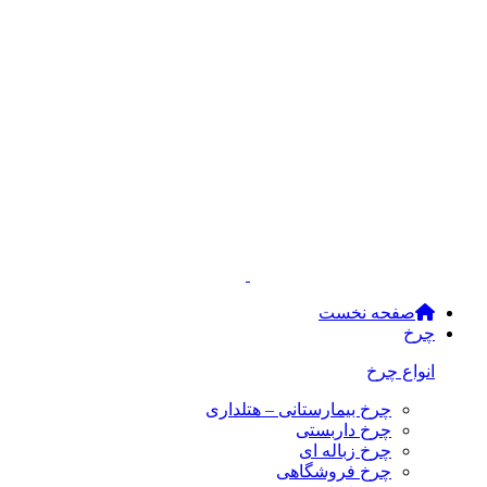
صفحه نخست
چرخ
انواع چرخ
چرخ بیمارستانی – هتلداری
چرخ داربستی
چرخ زباله ای
چرخ فروشگاهی