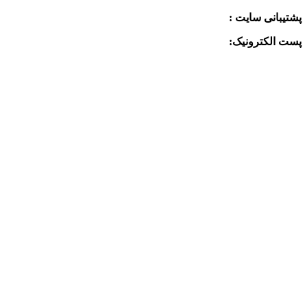
پشتیبانی سایت :
09390612819
پست الکترونیک:
info@charkhabzar.com