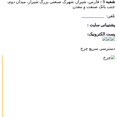
شعبه 3 :
فارس، شیراز، شهرک صنعتی بزرگ شیراز، میدان دوم،
جنب بانک صنعت و معدن
تلفن:
09025506188
پشتیبانی سایت :
09390612819
پست الکترونیک:
info@charkhabzar.com
دسترسی سریع چرخ