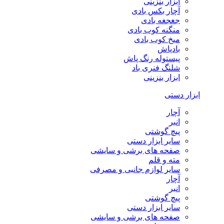
ابزار بنزینی
آچار بکس بادی
جغجغه بادی
منگنه کوب بادی
میخ کوب بادی
بادپاش
پیستوله رنگ پاش
شلنگ فنری باد
ابزار بنزینی
ابزار دستی
آچار
انبر
پیچ گوشتی
سایر ابزار دستی
صفحه های برشی و سایشی
مته و قلم
سایر لوازم جانبی و مصرفی
آچار
انبر
پیچ گوشتی
سایر ابزار دستی
صفحه های برشی و سایشی