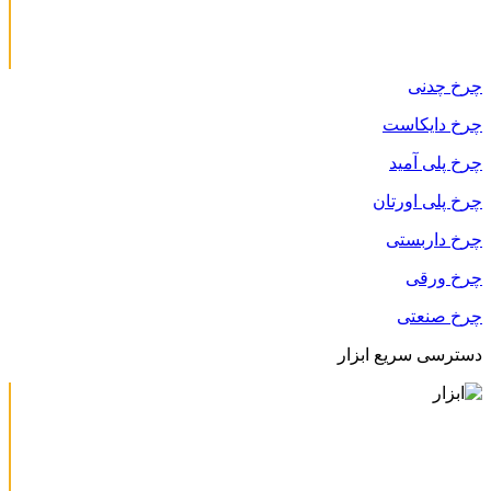
چرخ چدنی
چرخ دایکاست
چرخ پلی آمید
چرخ پلی اورتان
چرخ داربستی
چرخ ورقی
چرخ صنعتی
دسترسی سریع ابزار