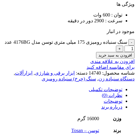
ویژگی ها
توان : 600 وات
سرعت : 2900 دور در دقیقه
موجود در انبار
سنگ سنباده رومیزی 175 میلی متری توسن مدل 4176BG عدد
افزودن به سبد خرید
افزودن به علاقه مندی
برای مقایسه اضافه کنید
شناسه محصول:
14740
دسته:
ابزار برقی و شارژی
,
ابزارآلات
,
دستگاه سنباده زن
,
سنگ (چرخ) سنباده رومیزی
توضیحات تکمیلی
نظرات (0)
توضیحات
درباره برند
وزن
16000 گرم
برند
توسن – Tosan