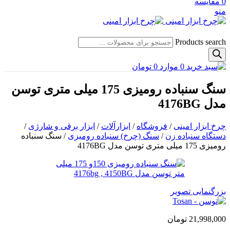
0
مقایسه
منو
Products search
0
موارد
0
تومان
سنگ سنباده رومیزی 175 میلی متری توسن
مدل 4176BG
چرخ ابزار امینی
/
فروشگاه
/
ابزارآلات
/
ابزار برقی و شارژی
/
دستگاه سنباده زن
/
سنگ (چرخ) سنباده رومیزی
/
سنگ سنباده
رومیزی 175 میلی متری توسن مدل 4176BG
بزرگنمایی تصویر
21,998,000
تومان