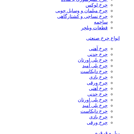
چرخ لوکس
چرخ مبلمان و وسایل چوبی
چرخ نساجی و کشتارگاهی
ساچمه
قطعات ویلچر
انواع چرخ صنعتی
چرخ آهنی
چرخ چدنی
چرخ پلی اورتان
چرخ پلی آمید
چرخ دایکاست
چرخ بادی
چرخ ورقی
چرخ آهنی
چرخ چدنی
چرخ پلی اورتان
چرخ پلی آمید
چرخ دایکاست
چرخ بادی
چرخ ورقی
ریل و قرقره