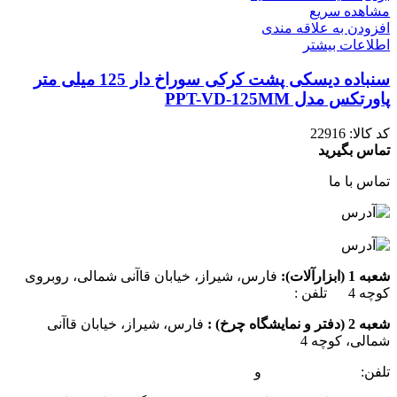
مشاهده سریع
افزودن به علاقه مندی
اطلاعات بیشتر
سنباده دیسکی پشت کرکی سوراخ دار 125 میلی متر
پاورتکس مدل PPT-VD-125MM
کد کالا:
22916
تماس بگیرید
تماس با ما
شعبه 1 (ابزارآلات):
فارس، شیراز، خیابان قاآنی شمالی، روبروی
کوچه 4 تلفن :
07137385162
شعبه 2 (دفتر و نمایشگاه چرخ) :
فارس، شیراز، خیابان قاآنی
شمالی، کوچه 4
تلفن:
07132349472
و
07132332354