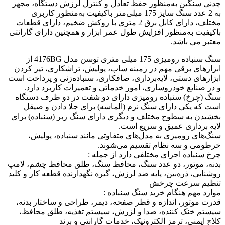
چدنی سنگین به‌منظور حفظ تعادل و کنترل لرزش دستگاه، مجهز
به 2 عدد سنگ سایز 175 میلی‌متر باکیفیت به‌منظور کاربری
مختلف، دارای کابل برق 2 متری با روکش ضخیم، دارای قطعات
باکیفیت به‌منظور افزایش طول عمر ابزار و همچنین دارای گارانتی
معتبر می باشد.
سنگ سنباده رومیزی 175 میلی متری توسن مدل 4176BG از
ابزارهای برقی مهم در زمینه ساب، پولیش، تراشکاری، تیز کردن
ابزارهای دستی، لایه‌برداری، صافکاری، سنباده‌زنی و پرداخت است
و در صنایع خودروسازی، امور خدماتی و تعمیرات کاربرد دارد.
سنگ (چرخ) سنباده رومیزی دارای دو شفت در دو ظرف دستگاه
است که یکی دارای سنگ نرم (الماسه) برای جلا دادن و صیقل
بخشیدن به سطوح مختلف و دیگری دارای سنگ زبر (سنباده) برای
لایه ‌برداری عمیق و سریع است.
سنگ‌های رومیزی به مدل‌های متفاوتی مانند سنباده، پولیش،
خرطومی و سه‌ نظام تقسیم می‌شوند.
چرخ سنباده اجزای مختلفی دارد از جمله :
بدنه، موتور، دو عدد سنگ، محافظ سنگ، طلق محافظ چشم، لامپ
روشنایی، ذره‌بین، پایه ضد لرزش، گیره نگهدارنده قطعه کار و کلید
تنظیم سرعت چرخش
موارد مهم هنگام خرید سنگ سنباده :
قدرت موتور، اندازه و قطر صفحه، دیمر، طراحی و ساختار بدنه،
سیستم خنک ‌کننده، صدا و لزرش، سیستم تغذیه، طلق محافظ،
کلاچ ایمنی، ترمز الکترونیک، خدمات گارانتی و برند