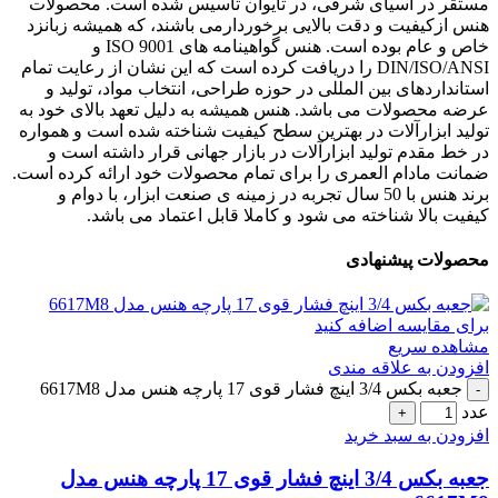
مستقر در آسیای شرقی، در تایوان تاسیس شده است. محصولات
هنس ازکیفیت و دقت بالایی برخوردارمی باشند، که همیشه زبانزد
خاص و عام بوده است. هنس گواهینامه های ISO 9001 و
DIN/ISO/ANSI را دریافت کرده است که این نشان از رعایت تمام
استانداردهای بین المللی در حوزه طراحی، انتخاب مواد، تولید و
عرضه محصولات می باشد. هنس همیشه به دلیل تعهد بالای خود به
تولید ابزارآلات در بهترین سطح کیفیت شناخته شده است و همواره
در خط مقدم تولید ابزارآلات در بازار جهانی قرار داشته است و
ضمانت مادام العمری را برای تمام محصولات خود ارائه کرده است.
برند هنس با 50 سال تجربه در زمینه ی صنعت ابزار، با دوام و
کیفیت بالا شناخته می شود و کاملا قابل اعتماد می باشد.
محصولات پیشنهادی
برای مقایسه اضافه کنید
مشاهده سریع
افزودن به علاقه مندی
جعبه بکس 3/4 اینچ فشار قوی 17 پارچه هنس مدل 6617M8
عدد
افزودن به سبد خرید
جعبه بکس 3/4 اینچ فشار قوی 17 پارچه هنس مدل