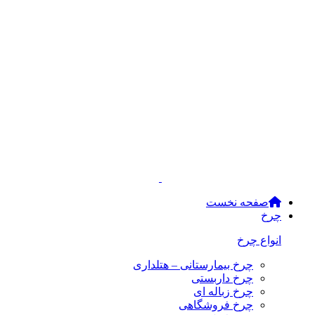
صفحه نخست
چرخ
انواع چرخ
چرخ بیمارستانی – هتلداری
چرخ داربستی
چرخ زباله ای
چرخ فروشگاهی