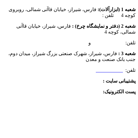
شعبه 1 (ابزارآلات):
فارس، شیراز، خیابان قاآنی شمالی، روبروی
کوچه 4 تلفن :
07137385162
شعبه 2 (دفتر و نمایشگاه چرخ) :
فارس، شیراز، خیابان قاآنی
شمالی، کوچه 4
تلفن:
07132349472
و
07132332354
شعبه 3 :
فارس، شیراز، شهرک صنعتی بزرگ شیراز، میدان دوم،
جنب بانک صنعت و معدن
تلفن:
09025506188
پشتیبانی سایت :
09390612819
پست الکترونیک:
info@charkhabzar.com