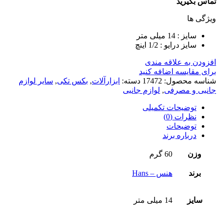
تماس بگیرید
ویژگی ها
سایز : 14 میلی متر
سایز درایو : 1/2 اینچ
افزودن به علاقه مندی
برای مقایسه اضافه کنید
شناسه محصول:
17472
دسته:
ابزارآلات
,
بکس تکی
,
سایر لوازم
جانبی و مصرفی
,
لوازم جانبی
توضیحات تکمیلی
نظرات (0)
توضیحات
درباره برند
وزن
60 گرم
برند
هنس – Hans
سایز
14 میلی متر