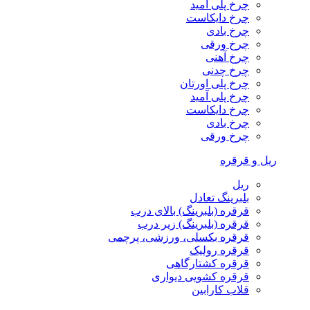
چرخ پلی آمید
چرخ دایکاست
چرخ بادی
چرخ ورقی
چرخ آهنی
چرخ چدنی
چرخ پلی اورتان
چرخ پلی آمید
چرخ دایکاست
چرخ بادی
چرخ ورقی
ریل و قرقره
ریل
بلبرینگ تعادل
قرقره (بلبرینگ) بالای درب
قرقره (بلبرینگ) زیر درب
قرقره بکسلی، ورزشی، پرچمی
قرقره رولیک
قرقره کشتارگاهی
قرقره کشویی دیواری
قلاب کارابین