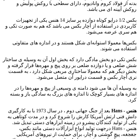
بدنه از فولاد کروم وانادیوم، دارای سطحی با روکش پولیش و
روکش آیینه ای می باشد.
بکس 1/2 درایو کوتاه دوازده پر سایز 14 هنس یکی از تجهیزات
کاربردی در استفاده از آچار بکس می باشد که هم به صورت تکی و
هم سری عرضه می‌شود.
بکس‌ها معمولا استوانه‌ای شکل هستند و در اندازه های متفاوتی
استفاده می‌ شوند.
بکس‌ تکی دو بخش مادگی دارد که بخش اول آن به وسیله ی ساختار
شش ضلعی و یا دوازده ضلعی بر روی پیچ و مهره‌ها قرار گرفته و
بخش دیگر هم که معمولا ساختاری مربعی شکل دارد ، به قسمت
نری آچار بکس و قسمت درایور آن متصل می‌شود.
به وسیله آن ها می شود دامنه ی وسیعی از پیچ و مهره‌ها را در
اندازه های بسیار کوچک تا اندازه های بزرگ به سادگی باز و بسته
کرد.
هنس - Hans
بعد از جنگ جهانی دوم ، در سال 1973 با به کارگیری
دانش فنی ارتش آمریکا کارش را شروع کرد و در مدت کوتاهی به
یکی از تولید کنندگان پیشرو در زمینه ابزارهای دستی تبدیل شد.
هنس - Hans درجهت تولید انواع ابزارآلات دستی مانند بکس،
جغجغه، پیچ گوشتی و آچار، برای حمایت از نیروهای آمریکایی