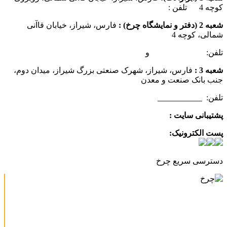
کوچه 4 تلفن :
07137385162
شعبه 2 (دفتر و نمایشگاه چرخ) :
فارس، شیراز، خیابان قاآنی
شمالی، کوچه 4
تلفن:
07132349472
و
07132332354
شعبه 3 :
فارس، شیراز، شهرک صنعتی بزرگ شیراز، میدان دوم،
جنب بانک صنعت و معدن
تلفن:
09025506188
پشتیبانی سایت :
09390612819
پست الکترونیک:
info@charkhabzar.com
دسترسی سریع چرخ