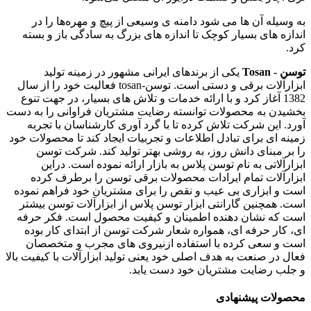
به وسیله آن ها می شود دامنه ی وسیعی از پیچ و مهره‌ها را در
اندازه های بسیار کوچک تا اندازه های بزرگ به سادگی باز و بسته
کرد.
توسن - Tosan
یکی از برندهای ایرانی مشهور در زمینه تولید
ابزارآلات برقی و دستی است. توسن-tosan فعالیت خود را از سال
1382 آغاز کرد و با ارائه خدمات و تلاش های بسیار، در جهت تنوع
بخشیدن به محصولات توانسته رضایت مشتریان فراوانی را به دست
آورد. این شرکت تلاش کرده تا با گرد آوری کارشناسان با تجربه
زمینه ای برای تبادل اطلاعات و تجربیات ایجاد کند تا محصولات خود
را بر مبنای دانش روز، به روشی بهتر تولید کند. شرکت توسن
ابزارآلاتی به نام توسن پلاس به بازار ارائه نموده است. دراین
ابزارآلات تمام ایرادات محصولات برقی توسن را برطرف کرده
است و ابزاری بی عیب و نقص را برای مشتریان خود فراهم نموده
است. همچنین گارانتی ابزار توسن پلاس از ابزارآلات توسن بیشتر
است که نشان دهنده اطمینان و کیفیت محصول است. فکر حرفه
ای، کار حرفه ای، همواره شعار شرکت توسن از ابتدای کار بوده
است و سعی کرده با استفاده ازنیروی های مجرب و متخصصان
فعال در صنعت به هدف اصلی خود یعنی تولید ابزارآلات با کیفیت بالا
و جلب رضایت مشتریان خود دست یابد.
محصولات پیشنهادی