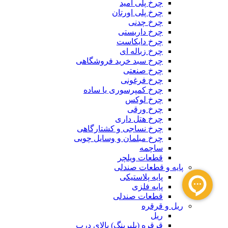
چرخ پلی آمید
چرخ پلی اورتان
چرخ چدنی
چرخ داربستی
چرخ دایکاست
چرخ زباله ای
چرخ سبد خرید فروشگاهی
چرخ صنعتی
چرخ فرغونی
چرخ کمپرسوری یا ساده
چرخ لوکس
چرخ ورقی
چرخ هتل داری
چرخ نساجی و کشتارگاهی
چرخ مبلمان و وسایل چوبی
ساچمه
قطعات ویلچر
پایه و قطعات صندلی
پایه پلاستیکی
پایه فلزی
قطعات صندلی
ریل و قرقره
ریل
قرقره (بلبرینگ) بالای درب