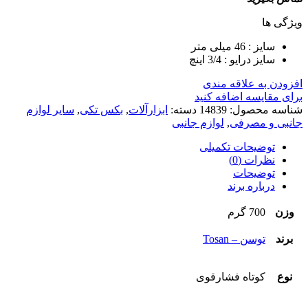
ویژگی ها
سایز : 46 میلی متر
سایز درایو : 3/4 اینچ
افزودن به علاقه مندی
برای مقایسه اضافه کنید
شناسه محصول:
14839
دسته:
ابزارآلات
,
بکس تکی
,
سایر لوازم
جانبی و مصرفی
,
لوازم جانبی
توضیحات تکمیلی
نظرات (0)
توضیحات
درباره برند
وزن
700 گرم
برند
توسن – Tosan
نوع
کوتاه فشارقوی