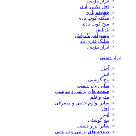
ابزار بنزینی
آچار بکس بادی
جغجغه بادی
منگنه کوب بادی
میخ کوب بادی
بادپاش
پیستوله رنگ پاش
شلنگ فنری باد
ابزار بنزینی
ابزار دستی
آچار
انبر
پیچ گوشتی
سایر ابزار دستی
صفحه های برشی و سایشی
مته و قلم
سایر لوازم جانبی و مصرفی
آچار
انبر
پیچ گوشتی
سایر ابزار دستی
صفحه های برشی و سایشی