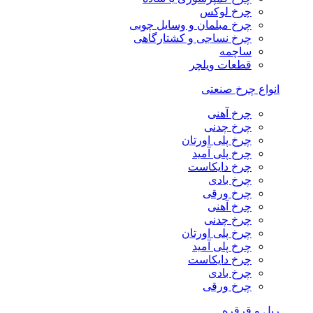
چرخ لوکس
چرخ مبلمان و وسایل چوبی
چرخ نساجی و کشتارگاهی
ساچمه
قطعات ویلچر
انواع چرخ صنعتی
چرخ آهنی
چرخ چدنی
چرخ پلی اورتان
چرخ پلی آمید
چرخ دایکاست
چرخ بادی
چرخ ورقی
چرخ آهنی
چرخ چدنی
چرخ پلی اورتان
چرخ پلی آمید
چرخ دایکاست
چرخ بادی
چرخ ورقی
ریل و قرقره