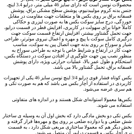
محصولات توسن است که دارای سایز 46 میلی متر، درایو 3.4 اینچ،
جنس بدنه کروم مولیبدنیوم، پوشش سطح مشکی براق، پوشش
فسفاته براق بر روی بکس ها و متعلقات جهت مقاومت در مقابل
خوردگی، درج سایز سوکت بکس ها به صورت لیزری و حکاکی
کاملاً خوانا برای سهولت در کاربری، افزایش قطر در قسمت درایو،
جهت تحمل گشتاور بیشتر، افزایش ارتفاع قسمت سوکت جهت
درگیری کامل سوکت با پیچ و مهره و اعمال نیروی موثرتر، طراحی
شیار و سوراخ بر روی بدنه جهت اتصال پین به سوکت، مناسب
جهت کار در ارتفاع و شرایط خاص با توجه به طراحی سوراخ به
منظور نصب پین جهت جلوگیری از افتادن سوکت در دستگاه بکس،
استحکام و طول عمر بالا، عملیات حرارتی ویژه، دارای پوشش
فسفاته براق، تحمل گشتاور بالا می باشد.
بکس کوتاه فشار قوی درایو 3/4 اینچ توسن سایز 46 یکی از تجهیزات
کاربردی در استفاده از آچار بکس می باشد که هم به صورت تکی و
هم سری عرضه می‌شود.
بکس‌ها معمولا استوانه‌ای شکل هستند و در اندازه های متفاوتی
استفاده می‌ شوند.
بکس‌ تکی دو بخش مادگی دارد که بخش اول آن به وسیله ی ساختار
شش ضلعی و یا دوازده ضلعی بر روی پیچ و مهره‌ها قرار گرفته و
بخش دیگر هم که معمولا ساختاری مربعی شکل دارد ، به قسمت
نری آچار بکس و قسمت درایور آن متصل می‌شود.