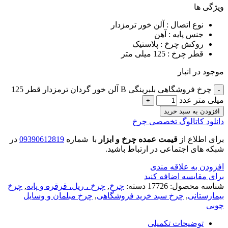
ویژگی ها
نوع اتصال : آلن خور ترمزدار
جنس پایه : آهن
روکش چرخ : پلاستیک
قطر چرخ : 125 میلی متر
موجود در انبار
چرخ فروشگاهی بلبرینگی B آلن خور گردان ترمزدار قطر 125
میلی متر عدد
افزودن به سبد خرید
دانلود کاتالوگ تخصصی چرخ
برای اطلاع از
قیمت عمده چرخ و ابزار
با شماره
09390612819
در
شبکه های اجتماعی در ارتباط باشید.
افزودن به علاقه مندی
برای مقایسه اضافه کنید
شناسه محصول:
17726
دسته:
چرخ
,
چرخ ، ریل، قرقره و پایه
,
چرخ
بیمارستانی
,
چرخ سبد خرید فروشگاهی
,
چرخ مبلمان و وسایل
چوبی
توضیحات تکمیلی