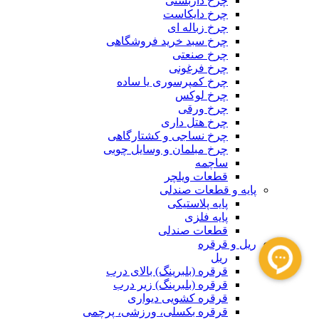
چرخ داربستی
چرخ دایکاست
چرخ زباله ای
چرخ سبد خرید فروشگاهی
چرخ صنعتی
چرخ فرغونی
چرخ کمپرسوری یا ساده
چرخ لوکس
چرخ ورقی
چرخ هتل داری
چرخ نساجی و کشتارگاهی
چرخ مبلمان و وسایل چوبی
ساچمه
قطعات ویلچر
پایه و قطعات صندلی
پایه پلاستیکی
پایه فلزی
قطعات صندلی
ریل و قرقره
ریل
قرقره (بلبرینگ) بالای درب
قرقره (بلبرینگ) زیر درب
قرقره کشویی دیواری
قرقره بکسلی، ورزشی، پرچمی