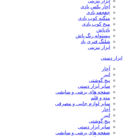
ابزار بنزینی
آچار بکس بادی
جغجغه بادی
منگنه کوب بادی
میخ کوب بادی
بادپاش
پیستوله رنگ پاش
شلنگ فنری باد
ابزار بنزینی
ابزار دستی
آچار
انبر
پیچ گوشتی
سایر ابزار دستی
صفحه های برشی و سایشی
مته و قلم
سایر لوازم جانبی و مصرفی
آچار
انبر
پیچ گوشتی
سایر ابزار دستی
صفحه های برشی و سایشی