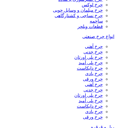
چرخ لوکس
چرخ مبلمان و وسایل چوبی
چرخ نساجی و کشتارگاهی
ساچمه
قطعات ویلچر
انواع چرخ صنعتی
چرخ آهنی
چرخ چدنی
چرخ پلی اورتان
چرخ پلی آمید
چرخ دایکاست
چرخ بادی
چرخ ورقی
چرخ آهنی
چرخ چدنی
چرخ پلی اورتان
چرخ پلی آمید
چرخ دایکاست
چرخ بادی
چرخ ورقی
ریل و قرقره