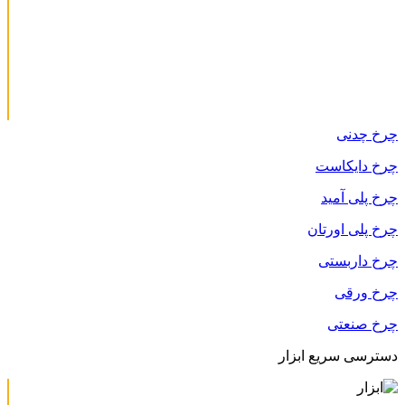
چرخ چدنی
چرخ دایکاست
چرخ پلی آمید
چرخ پلی اورتان
چرخ داربستی
چرخ ورقی
چرخ صنعتی
دسترسی سریع ابزار