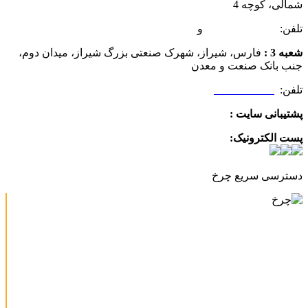
شمالی، کوچه 4
تلفن:
07132349472
و
07132332354
شعبه 3 :
فارس، شیراز، شهرک صنعتی بزرگ شیراز، میدان دوم،
جنب بانک صنعت و معدن
تلفن:
09025506188
پشتیبانی سایت :
09390612819
پست الکترونیک:
info@charkhabzar.com
دسترسی سریع چرخ