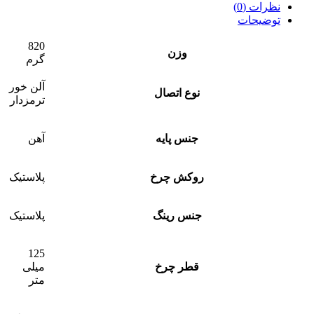
نظرات (0)
توضیحات
820
وزن
گرم
آلن خور
نوع اتصال
ترمزدار
جنس پایه
آهن
روکش چرخ
پلاستیک
جنس رینگ
پلاستیک
125
قطر چرخ
میلی
متر