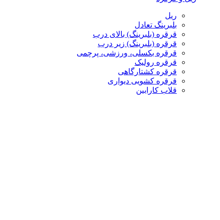
ریل
بلبرینگ تعادل
قرقره (بلبرینگ) بالای درب
قرقره (بلبرینگ) زیر درب
قرقره بکسلی، ورزشی، پرچمی
قرقره رولیک
قرقره کشتارگاهی
قرقره کشویی دیواری
قلاب کارابین