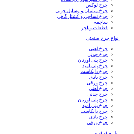
چرخ لوکس
چرخ مبلمان و وسایل چوبی
چرخ نساجی و کشتارگاهی
ساچمه
قطعات ویلچر
انواع چرخ صنعتی
چرخ آهنی
چرخ چدنی
چرخ پلی اورتان
چرخ پلی آمید
چرخ دایکاست
چرخ بادی
چرخ ورقی
چرخ آهنی
چرخ چدنی
چرخ پلی اورتان
چرخ پلی آمید
چرخ دایکاست
چرخ بادی
چرخ ورقی
ریل و قرقره