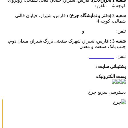
شعبه 1 (ابزارآلات):
فارس، شیراز، خیابان قاآنی شمالی، روبروی
کوچه 4 تلفن :
07137385162
شعبه 2 (دفتر و نمایشگاه چرخ) :
فارس، شیراز، خیابان قاآنی
شمالی، کوچه 4
تلفن:
07132349472
و
07132332354
شعبه 3 :
فارس، شیراز، شهرک صنعتی بزرگ شیراز، میدان دوم،
جنب بانک صنعت و معدن
تلفن:
09025506188
پشتیبانی سایت :
09390612819
پست الکترونیک:
info@charkhabzar.com
دسترسی سریع چرخ