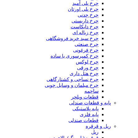
چرخ پلی آمید
چرخ پلی اورتان
چرخ چدنی
چرخ داربستی
چرخ دایکاست
چرخ زباله ای
چرخ سبد خرید فروشگاهی
چرخ صنعتی
چرخ فرغونی
چرخ کمپرسوری یا ساده
چرخ لوکس
چرخ ورقی
چرخ هتل داری
چرخ نساجی و کشتارگاهی
چرخ مبلمان و وسایل چوبی
ساچمه
قطعات ویلچر
پایه و قطعات صندلی
پایه پلاستیکی
پایه فلزی
قطعات صندلی
ریل و قرقره
ریل
قرقره (بلبرینگ) بالای درب