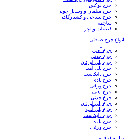
چرخ لوکس
چرخ مبلمان و وسایل چوبی
چرخ نساجی و کشتارگاهی
ساچمه
قطعات ویلچر
انواع چرخ صنعتی
چرخ آهنی
چرخ چدنی
چرخ پلی اورتان
چرخ پلی آمید
چرخ دایکاست
چرخ بادی
چرخ ورقی
چرخ آهنی
چرخ چدنی
چرخ پلی اورتان
چرخ پلی آمید
چرخ دایکاست
چرخ بادی
چرخ ورقی
ریل و قرقره