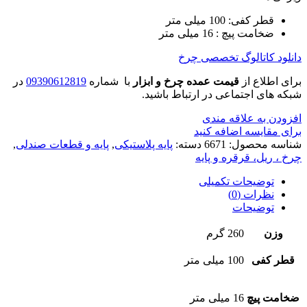
قطر کفی: 100 میلی متر
ضخامت پیچ : 16 میلی متر
دانلود کاتالوگ تخصصی چرخ
برای اطلاع از
قیمت عمده چرخ و ابزار
با شماره
09390612819
در
شبکه های اجتماعی در ارتباط باشید.
افزودن به علاقه مندی
برای مقایسه اضافه کنید
شناسه محصول:
6671
دسته:
پایه پلاستیکی
,
پایه و قطعات صندلی
,
چرخ ، ریل، قرقره و پایه
توضیحات تکمیلی
نظرات (0)
توضیحات
وزن
260 گرم
قطر کفی
100 میلی متر
ضخامت پیچ
16 میلی متر