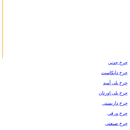
چرخ چدنی
چرخ دایکاست
چرخ پلی آمید
چرخ پلی اورتان
چرخ داربستی
چرخ ورقی
چرخ صنعتی