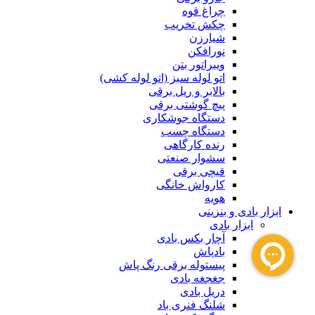
چراغ قوه
چکش تخریب
شیارزن
نورافکن
ویبراتور بتن
اتو لوله سبز (اتو لوله کشی)
بالابر و ریل برقی
پیچ گوشتی برقی
دستگاه جوشکاری
دستگاه چسب
رنده کارگاهی
سشوار صنعتی
قیچی برقی
کارواش خانگی
هویه
ابزار بادی و بنزینی
ابزار بادی
آچار بکس بادی
بادپاش
پیستوله برقی رنگ پاش
جغجغه بادی
دریل بادی
شلنگ فنری باد