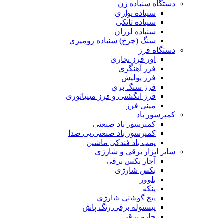
دستگاه سنباده زن
سنباده نواری
سنباده تانکی
سنباده لرزان
سنگ (چرخ) سنباده رومیزی
دستگاه فرز
اور فرز نجاری
فرز آهنگری
فرز پولیش
فرز سنگ بری
فرز انگشتی و فرز مینیاتوری
مینی فرز
کمپرسور باد
کمپرسور باد صنعتی
کمپرسور باد صنعتی بی صدا
پمپ باد فندکی ماشین
سایر ابزار برقی و شارژی
آچار بکس برقی
بکس شارژی
بلوور
پنکه
پیچ گوشتی شارژی
پیستوله برقی رنگ پاش
جارو برقی