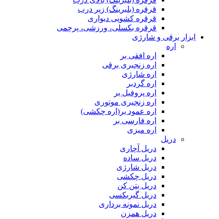
قرقره (بلبرینگ) زیر درب
قرقره کشویی دیواری
قرقره بکسلی، ورزشی، پرچمی
ابزار برقی و شارژی
اره
اره افقی بر
اره زنجیری برقی
اره شارژی
اره گردبر
اره پروفیل بر
اره زنجیری موتوری
اره عمود بر(اره چکشی)
اره فارسی بر
اره میزی
دریل
دریل آچاری
دریل ساده
دریل شارژی
دریل چکشی
دریل بتن کن
دریل گیربکسی
دریل نمونه برداری
دریل همزن