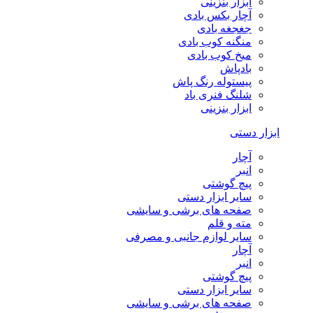
ابزار بنزینی
آچار بکس بادی
جغجغه بادی
منگنه کوب بادی
میخ کوب بادی
بادپاش
پیستوله رنگ پاش
شلنگ فنری باد
ابزار بنزینی
ابزار دستی
آچار
انبر
پیچ گوشتی
سایر ابزار دستی
صفحه های برشی و سایشی
مته و قلم
سایر لوازم جانبی و مصرفی
آچار
انبر
پیچ گوشتی
سایر ابزار دستی
صفحه های برشی و سایشی