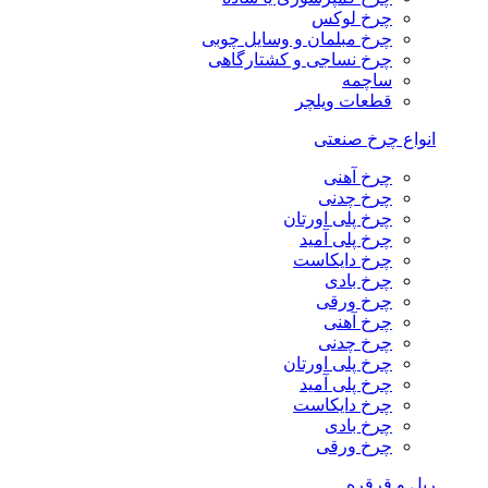
چرخ لوکس
چرخ مبلمان و وسایل چوبی
چرخ نساجی و کشتارگاهی
ساچمه
قطعات ویلچر
انواع چرخ صنعتی
چرخ آهنی
چرخ چدنی
چرخ پلی اورتان
چرخ پلی آمید
چرخ دایکاست
چرخ بادی
چرخ ورقی
چرخ آهنی
چرخ چدنی
چرخ پلی اورتان
چرخ پلی آمید
چرخ دایکاست
چرخ بادی
چرخ ورقی
ریل و قرقره