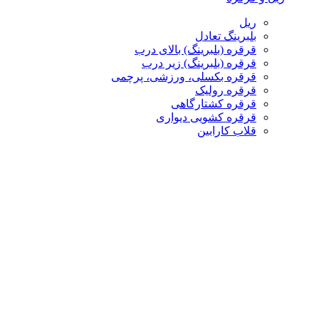
ریل
بلبرینگ تعادل
قرقره (بلبرینگ) بالای درب
قرقره (بلبرینگ) زیر درب
قرقره بکسلی، ورزشی، پرچمی
قرقره رولیک
قرقره کشتارگاهی
قرقره کشویی دیواری
قلاب کارابین