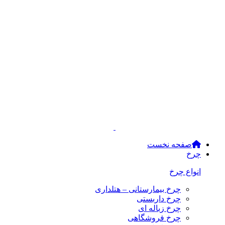
صفحه نخست
چرخ
انواع چرخ
چرخ بیمارستانی – هتلداری
چرخ داربستی
چرخ زباله ای
چرخ فروشگاهی