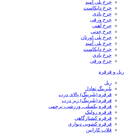
چرخ پلی آمید
چرخ دایکاست
چرخ بادی
چرخ ورقی
چرخ آهنی
چرخ چدنی
چرخ پلی اورتان
چرخ پلی آمید
چرخ دایکاست
چرخ بادی
چرخ ورقی
ریل و قرقره
ریل
بلبرینگ تعادل
قرقره (بلبرینگ) بالای درب
قرقره (بلبرینگ) زیر درب
قرقره بکسلی، ورزشی، پرچمی
قرقره رولیک
قرقره کشتارگاهی
قرقره کشویی دیواری
قلاب کارابین