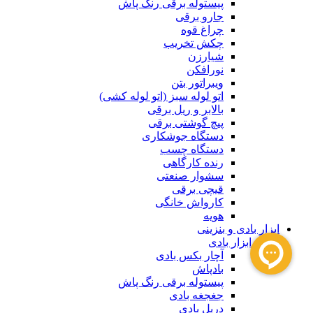
پیستوله برقی رنگ پاش
جارو برقی
چراغ قوه
چکش تخریب
شیارزن
نورافکن
ویبراتور بتن
اتو لوله سبز (اتو لوله کشی)
بالابر و ریل برقی
پیچ گوشتی برقی
دستگاه جوشکاری
دستگاه چسب
رنده کارگاهی
سشوار صنعتی
قیچی برقی
کارواش خانگی
هویه
ابزار بادی و بنزینی
ابزار بادی
آچار بکس بادی
بادپاش
پیستوله برقی رنگ پاش
جغجغه بادی
دریل بادی