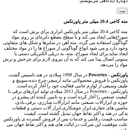
دوباره دیدگاهی می‌نویسم.
مته کاجی 4-20 میلی متر پاورتکس
مته کاجی 4-20 میلی متر پاورتکس ابزاری برای برش است که
سوراخ‌هایی ایجاد می کند و با سطح مقطع دایره‌ای بر روی مواد
گوناگون استفاده می‌ گردد. مته آهن در سایزها و شکل های متفاوتی
وجود دارد و می‌ شود انواع گوناگونی از سوراخ ها را در مواد مختلف
ایجاد نماید.برای ایجاد سوراخ، مته، به دریلی الکتریکی دستی یا
ستونی اتصال پیدا می کند که به آن نیروی لازم برای چرخش و برش
مواد را می‌دهد.
پاورتکس - Powertex
در سال 1998 میلادی در هند تاسیس گشت.
پاورتکس با فروش محصولاتی مانند آرمیچر،چرخ دنده،سوییچ و
طیف وسیعی از لوازم جانبی فعالیت خود را آغاز کرده است.
پاورتکس - Powertex در سال 2013 میلادی تولید ابزارهای برقی با
کیفیت صنعتی را آغاز کرده است و به تامین کننده ای پیشرو در
حوزه ی ابزارآلات صنعتی مانند ابزارآلات شارژی، برقی،بادی،
ماشین های حفاری،ابزار جوشکاری،ابزار آلات دستی و قطعات
یدکی در هند و اکثر نقاط جهان تبدیل گشته است. کیفیت
مناسب،قیمت رقابتی و خدمات پس از فروش گسترده ی پاورتکس
علت موفقیت این شرکت در ایالت های هند و اکثر نقاط جهان می
باشد.