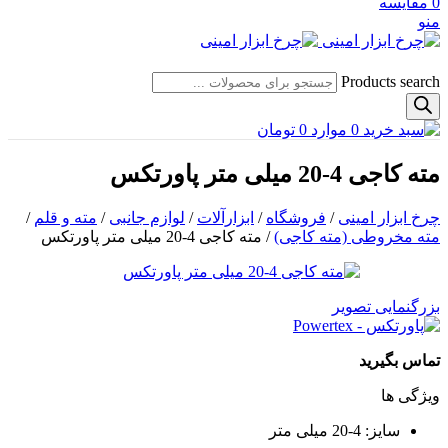
0
مقایسه
منو
Products search
0
موارد
0
تومان
مته کاجی 4-20 میلی متر پاورتکس
چرخ ابزار امینی
/
فروشگاه
/
ابزارآلات
/
لوازم جانبی
/
مته و قلم
/
مته مخروطی (مته کاجی)
/
مته کاجی 4-20 میلی متر پاورتکس
بزرگنمایی تصویر
تماس بگیرید
ویژگی ها
سایز: 4-20 میلی متر