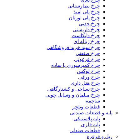
چرخ بیمارستانی
چرخ پلی آمید
چرخ پلی اورتان
چرخ چدنی
چرخ داربستی
چرخ دایکاست
چرخ زباله ای
چرخ سبد خرید فروشگاهی
چرخ صنعتی
چرخ فرغونی
چرخ کمپرسوری یا ساده
چرخ لوکس
چرخ ورقی
چرخ هتل داری
چرخ نساجی و کشتارگاهی
چرخ مبلمان و وسایل چوبی
ساچمه
قطعات ویلچر
پایه و قطعات صندلی
پایه پلاستیکی
پایه فلزی
قطعات صندلی
ریل و قرقره