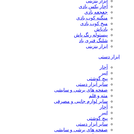
ابزار بنزینی
آچار بکس بادی
جغجغه بادی
منگنه کوب بادی
میخ کوب بادی
بادپاش
پیستوله رنگ پاش
شلنگ فنری باد
ابزار بنزینی
ابزار دستی
آچار
انبر
پیچ گوشتی
سایر ابزار دستی
صفحه های برشی و سایشی
مته و قلم
سایر لوازم جانبی و مصرفی
آچار
انبر
پیچ گوشتی
سایر ابزار دستی
صفحه های برشی و سایشی