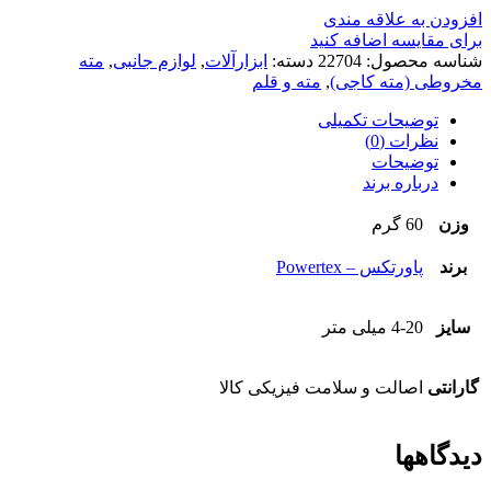
افزودن به علاقه مندی
برای مقایسه اضافه کنید
شناسه محصول:
22704
دسته:
ابزارآلات
,
لوازم جانبی
,
مته
مخروطی (مته کاجی)
,
مته و قلم
توضیحات تکمیلی
نظرات (0)
توضیحات
درباره برند
وزن
60 گرم
برند
پاورتکس – Powertex
سایز
4-20 میلی متر
گارانتی
اصالت و سلامت فیزیکی کالا
دیدگاهها