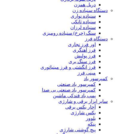
دریل همزن
دستگاه سنباده زن
سنباده نواری
سنباده تانکی
سنباده لرزان
سنگ (چرخ) سنباده رومیزی
دستگاه فرز
اور فرز نجاری
فرز آهنگری
فرز پولیش
فرز سنگ بری
فرز انگشتی و فرز مینیاتوری
مینی فرز
کمپرسور باد
کمپرسور باد صنعتی
کمپرسور باد صنعتی بی صدا
پمپ باد فندکی ماشین
سایر ابزار برقی و شارژی
آچار بکس برقی
بکس شارژی
بلوور
پنکه
پیچ گوشتی شارژی