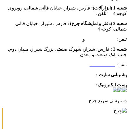
شعبه 1 (ابزارآلات):
فارس، شیراز، خیابان قاآنی شمالی، روبروی
کوچه 4 تلفن :
07137385162
شعبه 2 (دفتر و نمایشگاه چرخ) :
فارس، شیراز، خیابان قاآنی
شمالی، کوچه 4
تلفن:
07132349472
و
07132332354
شعبه 3 :
فارس، شیراز، شهرک صنعتی بزرگ شیراز، میدان دوم،
جنب بانک صنعت و معدن
تلفن:
09025506188
پشتیبانی سایت :
09390612819
پست الکترونیک:
info@charkhabzar.com
دسترسی سریع چرخ