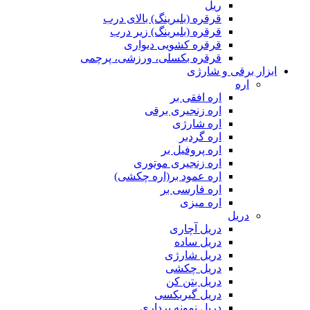
ریل
قرقره (بلبرینگ) بالای درب
قرقره (بلبرینگ) زیر درب
قرقره کشویی دیواری
قرقره بکسلی، ورزشی، پرچمی
ابزار برقی و شارژی
اره
اره افقی بر
اره زنجیری برقی
اره شارژی
اره گردبر
اره پروفیل بر
اره زنجیری موتوری
اره عمود بر(اره چکشی)
اره فارسی بر
اره میزی
دریل
دریل آچاری
دریل ساده
دریل شارژی
دریل چکشی
دریل بتن کن
دریل گیربکسی
دریل نمونه برداری