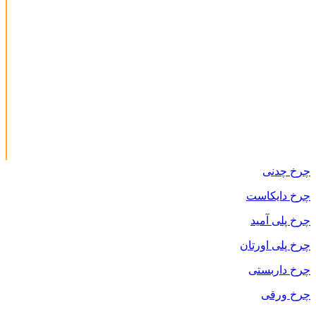
چرخ چدنی
چرخ دایکاست
چرخ پلی آمید
چرخ پلی اورتان
چرخ داربستی
چرخ ورقی