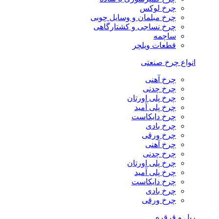
چرخ لوکس
چرخ مبلمان و وسایل چوبی
چرخ نساجی و کشتارگاهی
ساچمه
قطعات ویلچر
انواع چرخ صنعتی
چرخ آهنی
چرخ چدنی
چرخ پلی اورتان
چرخ پلی آمید
چرخ دایکاست
چرخ بادی
چرخ ورقی
چرخ آهنی
چرخ چدنی
چرخ پلی اورتان
چرخ پلی آمید
چرخ دایکاست
چرخ بادی
چرخ ورقی
ریل و قرقره