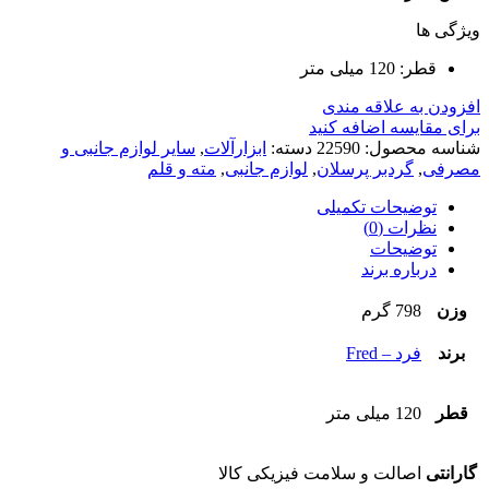
ویژگی ها
قطر: 120 میلی متر
افزودن به علاقه مندی
برای مقایسه اضافه کنید
شناسه محصول:
22590
دسته:
ابزارآلات
,
سایر لوازم جانبی و
مصرفی
,
گردبر پرسلان
,
لوازم جانبی
,
مته و قلم
توضیحات تکمیلی
نظرات (0)
توضیحات
درباره برند
وزن
798 گرم
برند
فرد – Fred
قطر
120 میلی متر
گارانتی
اصالت و سلامت فیزیکی کالا