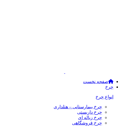
صفحه نخست
چرخ
انواع چرخ
چرخ بیمارستانی – هتلداری
چرخ داربستی
چرخ زباله ای
چرخ فروشگاهی