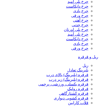
چرخ پلی آمید
چرخ دایکاست
چرخ بادی
چرخ ورقی
چرخ آهنی
چرخ چدنی
چرخ پلی اورتان
چرخ پلی آمید
چرخ دایکاست
چرخ بادی
چرخ ورقی
ریل و قرقره
ریل
بلبرینگ تعادل
قرقره (بلبرینگ) بالای درب
قرقره (بلبرینگ) زیر درب
قرقره بکسلی، ورزشی، پرچمی
قرقره رولیک
قرقره کشتارگاهی
قرقره کشویی دیواری
قلاب کارابین