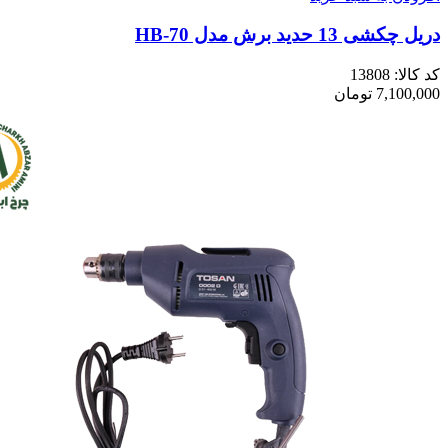
دریل چکشی 13 حدید برش مدل HB-70
کد کالا:
13808
7,100,000
تومان