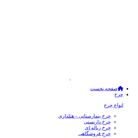
صفحه نخست
چرخ
انواع چرخ
چرخ بیمارستانی – هتلداری
چرخ داربستی
چرخ زباله ای
چرخ فروشگاهی