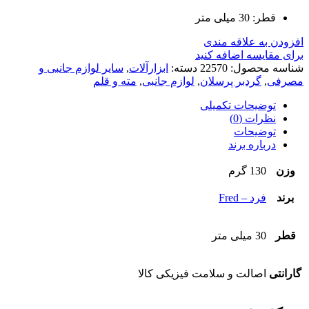
قطر: 30 میلی متر
افزودن به علاقه مندی
برای مقایسه اضافه کنید
شناسه محصول:
22570
دسته:
ابزارآلات
,
سایر لوازم جانبی و
مصرفی
,
گردبر پرسلان
,
لوازم جانبی
,
مته و قلم
توضیحات تکمیلی
نظرات (0)
توضیحات
درباره برند
وزن
130 گرم
برند
فرد – Fred
قطر
30 میلی متر
گارانتی
اصالت و سلامت فیزیکی کالا