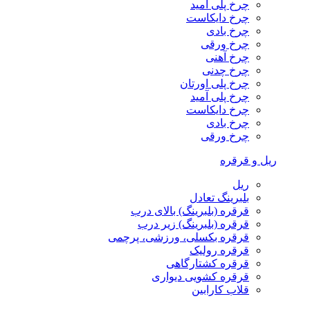
چرخ پلی آمید
چرخ دایکاست
چرخ بادی
چرخ ورقی
چرخ آهنی
چرخ چدنی
چرخ پلی اورتان
چرخ پلی آمید
چرخ دایکاست
چرخ بادی
چرخ ورقی
ریل و قرقره
ریل
بلبرینگ تعادل
قرقره (بلبرینگ) بالای درب
قرقره (بلبرینگ) زیر درب
قرقره بکسلی، ورزشی، پرچمی
قرقره رولیک
قرقره کشتارگاهی
قرقره کشویی دیواری
قلاب کارابین