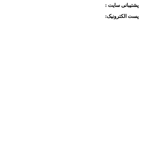
پشتیبانی سایت :
09390612819
پست الکترونیک:
info@charkhabzar.com