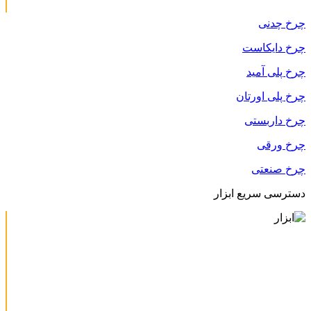
چرخ چدنی
چرخ دایکاست
چرخ پلی آمید
چرخ پلی اورتان
چرخ داربستی
چرخ ورقی
چرخ صنعتی
دسترسی سریع ابزار