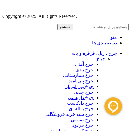
قوانین و مقررات
Copyright
©
2025. All Rights Reserved.
جستجو
منو
دسته بندی ها
چرخ ، ریل، قرقره و پایه
چرخ
چرخ آهنی
چرخ بادی
چرخ بیمارستانی
چرخ پلی آمید
چرخ پلی اورتان
چرخ چدنی
چرخ داربستی
چرخ دایکاست
چرخ زباله ای
چرخ سبد خرید فروشگاهی
چرخ صنعتی
چرخ فرغونی
چرخ کمپرسوری یا ساده