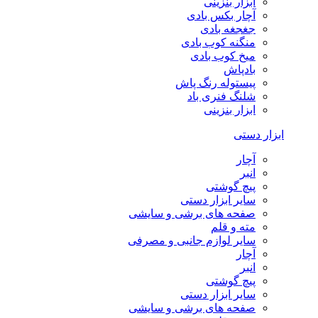
ابزار بنزینی
آچار بکس بادی
جغجغه بادی
منگنه کوب بادی
میخ کوب بادی
بادپاش
پیستوله رنگ پاش
شلنگ فنری باد
ابزار بنزینی
ابزار دستی
آچار
انبر
پیچ گوشتی
سایر ابزار دستی
صفحه های برشی و سایشی
مته و قلم
سایر لوازم جانبی و مصرفی
آچار
انبر
پیچ گوشتی
سایر ابزار دستی
صفحه های برشی و سایشی