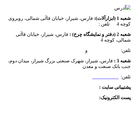
شعبه 1 (ابزارآلات):
فارس، شیراز، خیابان قاآنی شمالی، روبروی
کوچه 4 تلفن :
07137385162
شعبه 2 (دفتر و نمایشگاه چرخ) :
فارس، شیراز، خیابان قاآنی
شمالی، کوچه 4
تلفن:
07132349472
و
07132332354
شعبه 3 :
فارس، شیراز، شهرک صنعتی بزرگ شیراز، میدان دوم،
جنب بانک صنعت و معدن
تلفن:
09025506188
پشتیبانی سایت :
09390612819
پست الکترونیک:
info@charkhabzar.com