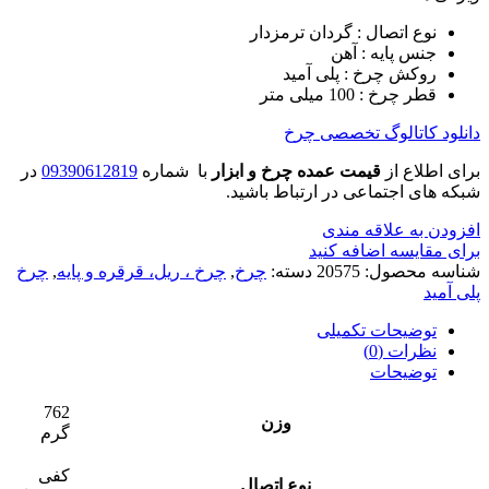
نوع اتصال : گردان ترمزدار
جنس پایه : آهن
روکش چرخ : پلی آمید
قطر چرخ : 100 میلی متر
دانلود کاتالوگ تخصصی چرخ
برای اطلاع از
قیمت عمده چرخ و ابزار
با شماره
09390612819
در
شبکه های اجتماعی در ارتباط باشید.
افزودن به علاقه مندی
برای مقایسه اضافه کنید
شناسه محصول:
20575
دسته:
چرخ
,
چرخ ، ریل، قرقره و پایه
,
چرخ
پلی آمید
توضیحات تکمیلی
نظرات (0)
توضیحات
762
وزن
گرم
کفی
نوع اتصال