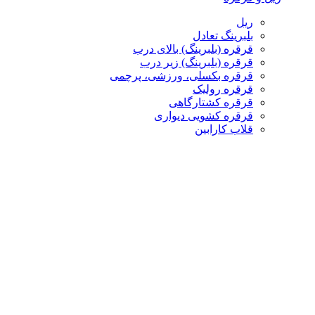
ریل
بلبرینگ تعادل
قرقره (بلبرینگ) بالای درب
قرقره (بلبرینگ) زیر درب
قرقره بکسلی، ورزشی، پرچمی
قرقره رولیک
قرقره کشتارگاهی
قرقره کشویی دیواری
قلاب کارابین