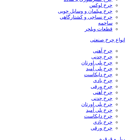
چرخ لوکس
چرخ مبلمان و وسایل چوبی
چرخ نساجی و کشتارگاهی
ساچمه
قطعات ویلچر
انواع چرخ صنعتی
چرخ آهنی
چرخ چدنی
چرخ پلی اورتان
چرخ پلی آمید
چرخ دایکاست
چرخ بادی
چرخ ورقی
چرخ آهنی
چرخ چدنی
چرخ پلی اورتان
چرخ پلی آمید
چرخ دایکاست
چرخ بادی
چرخ ورقی
ریل و قرقره