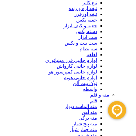
تیغ کاتر
تیغه اره و رنده
تیغه اورفرز
جعبه بکس
جعبه و کیف ابزار
دسته بکس
ست ابزار
ست بیت و بکس
سه نظام
لغلغه
لوازم جانبی فرز مینیاتوری
لوازم جانبی کارواش
لوازم جانبی کمپرسور هوا
لوازم جانبی هویه
نوک بیت آلن
واسطه
مته و قلم
قلم
مته الماسه دیوار
مته آهن
مته برگی
مته پنج شیار
مته چهار شیار
مته خزینه