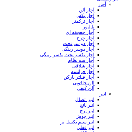
آچار
آچار آلن
آچار بکس
آچار ترکمتر
تایلیور
آچار جغجغه ای
آچار چرخ
آچار دو سر تخت
آچار دوسر رینگی
آچار یکسر تخت یکسر رینگی
آچار سه نظام
آچار شلاقی
آچار فرانسه
آچار فیلتر بازکن
آلن چاقویی
آلن کیفی
انبر
انبر اتصال
انبر پانچ
انبر پرچ
انبر جوش
انبر سیم بکسل بر
انبر قفلی