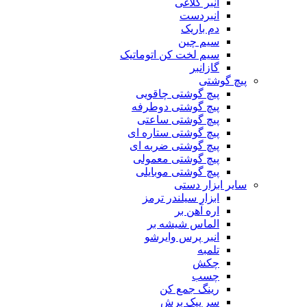
انبر کلاغی
انبردست
دم باریک
سیم چین
سیم لخت کن اتوماتیک
گازانبر
پیچ گوشتی
پیچ گوشتی چاقویی
پیچ گوشتی دوطرفه
پیچ گوشتی ساعتی
پیچ گوشتی ستاره ای
پیچ گوشتی ضربه ای
پیچ گوشتی معمولی
پیچ گوشتی موبایلی
سایر ابزار دستی
ابزار سیلندر ترمز
اره آهن بر
الماس شیشه بر
انبر پرس وایرشو
تلمبه
چکش
چسب
رینگ جمع کن
سر پیک برش