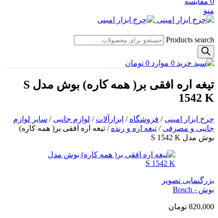
0
مقایسه
منو
Products search
0
موارد
0
تومان
تیغه اره افقی بر( همه کاره) بوش مدل S
1542 K
چرخ ابزار امینی
/
فروشگاه
/
ابزارآلات
/
لوازم جانبی
/
سایر لوازم
جانبی و مصرفی
/
تیغه اره و رنده
/
تیغه اره افقی بر( همه کاره)
بوش مدل S 1542 K
بزرگنمایی تصویر
بوش - Bosch
820,000
تومان