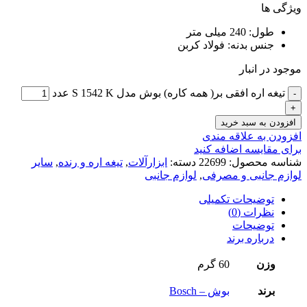
ویژگی ها
طول: 240 میلی متر
جنس بدنه: فولاد کربن
موجود در انبار
تیغه اره افقی بر( همه کاره) بوش مدل S 1542 K عدد
افزودن به سبد خرید
افزودن به علاقه مندی
برای مقایسه اضافه کنید
شناسه محصول:
22699
دسته:
ابزارآلات
,
تیغه اره و رنده
,
سایر
لوازم جانبی و مصرفی
,
لوازم جانبی
توضیحات تکمیلی
نظرات (0)
توضیحات
درباره برند
وزن
60 گرم
برند
بوش – Bosch