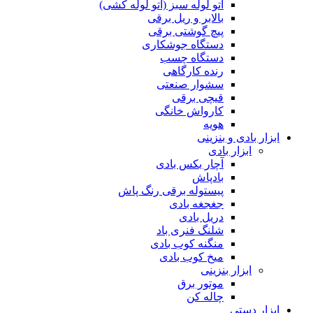
اتو لوله سبز (اتو لوله کشی)
بالابر و ریل برقی
پیچ گوشتی برقی
دستگاه جوشکاری
دستگاه چسب
رنده کارگاهی
سشوار صنعتی
قیچی برقی
کارواش خانگی
هویه
ابزار بادی و بنزینی
ابزار بادی
آچار بکس بادی
بادپاش
پیستوله برقی رنگ پاش
جغجغه بادی
دریل بادی
شلنگ فنری باد
منگنه کوب بادی
میخ کوب بادی
ابزار بنزینی
موتور برق
چاله کن
ابزار دستی