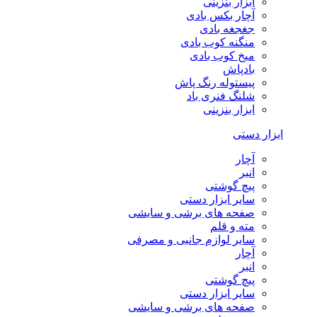
ابزار بنزینی
آچار بکس بادی
جغجغه بادی
منگنه کوب بادی
میخ کوب بادی
بادپاش
پیستوله رنگ پاش
شلنگ فنری باد
ابزار بنزینی
ابزار دستی
آچار
انبر
پیچ گوشتی
سایر ابزار دستی
صفحه های برشی و سایشی
مته و قلم
سایر لوازم جانبی و مصرفی
آچار
انبر
پیچ گوشتی
سایر ابزار دستی
صفحه های برشی و سایشی