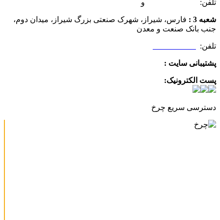
تلفن:
07132349472
و
07132332354
شعبه 3 :
فارس، شیراز، شهرک صنعتی بزرگ شیراز، میدان دوم،
جنب بانک صنعت و معدن
تلفن:
09025506188
پشتیبانی سایت :
09390612819
پست الکترونیک:
info@charkhabzar.com
دسترسی سریع چرخ