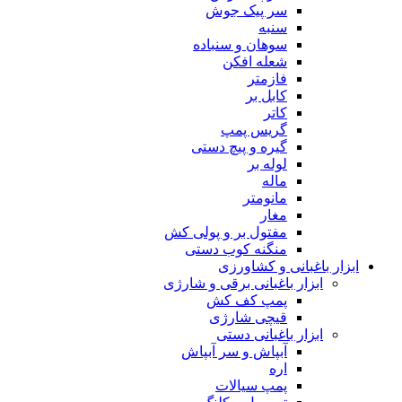
سر پیک جوش
سنبه
سوهان و سنباده
شعله افکن
فازمتر
کابل بر
کاتر
گریس پمپ
گیره و پیچ دستی
لوله بر
ماله
مانومتر
مغار
مفتول بر و پولی کش
منگنه کوب دستی
ابزار باغبانی و کشاورزی
ابزار باغبانی برقی و شارژی
پمپ کف کش
قیچی شارژی
ابزار باغبانی دستی
آبپاش و سر آبپاش
اره
پمپ سیالات