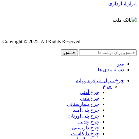
ابزار انبارداری
قوانین و مقررات
Copyright
©
2025. All Rights Reserved.
جستجو
منو
دسته بندی ها
چرخ ، ریل، قرقره و پایه
چرخ
چرخ آهنی
چرخ بادی
چرخ بیمارستانی
چرخ پلی آمید
چرخ پلی اورتان
چرخ چدنی
چرخ داربستی
چرخ دایکاست