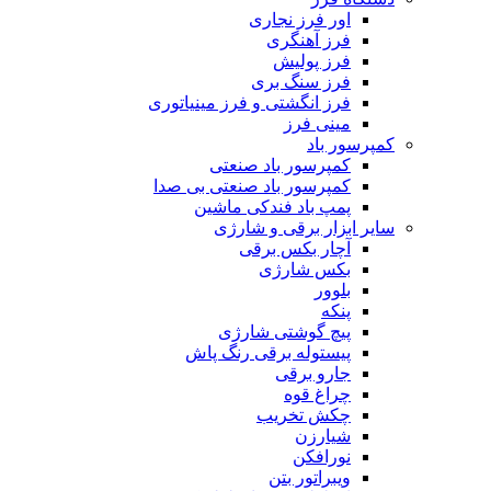
اور فرز نجاری
فرز آهنگری
فرز پولیش
فرز سنگ بری
فرز انگشتی و فرز مینیاتوری
مینی فرز
کمپرسور باد
کمپرسور باد صنعتی
کمپرسور باد صنعتی بی صدا
پمپ باد فندکی ماشین
سایر ابزار برقی و شارژی
آچار بکس برقی
بکس شارژی
بلوور
پنکه
پیچ گوشتی شارژی
پیستوله برقی رنگ پاش
جارو برقی
چراغ قوه
چکش تخریب
شیارزن
نورافکن
ویبراتور بتن