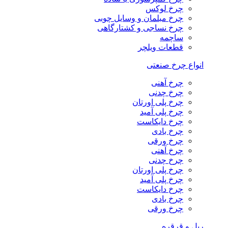
چرخ لوکس
چرخ مبلمان و وسایل چوبی
چرخ نساجی و کشتارگاهی
ساچمه
قطعات ویلچر
انواع چرخ صنعتی
چرخ آهنی
چرخ چدنی
چرخ پلی اورتان
چرخ پلی آمید
چرخ دایکاست
چرخ بادی
چرخ ورقی
چرخ آهنی
چرخ چدنی
چرخ پلی اورتان
چرخ پلی آمید
چرخ دایکاست
چرخ بادی
چرخ ورقی
ریل و قرقره