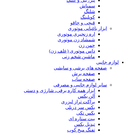
تبر، بیل و کلنگ
سمپاش
شلنگ
کوپلینگ
قیچی و چاقو
ابزار باغبانی موتوری
اره زنجیری موتوری
شمشاد زن موتوری
چمن زن
داس موتوری (علف زن)
ماشین شخم زنی
لوازم جانبی
صفحه های برشی و سایشی
صفحه برش
صفحه ساب
سایر لوازم جانبی و مصرفی
ابزار همه کاره برقی، شارژی و دستی
آلن بکس
براکت تراز لیزری
بکس سر دریلی
بکس تکی
بیت ستاره ای
تبدیل بکس
تفنگ میخ کوب