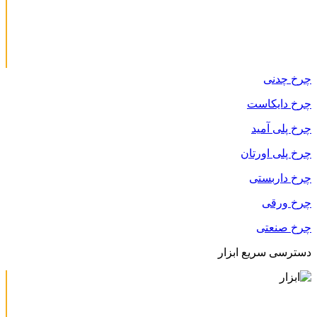
چرخ چدنی
چرخ دایکاست
چرخ پلی آمید
چرخ پلی اورتان
چرخ داربستی
چرخ ورقی
چرخ صنعتی
دسترسی سریع ابزار