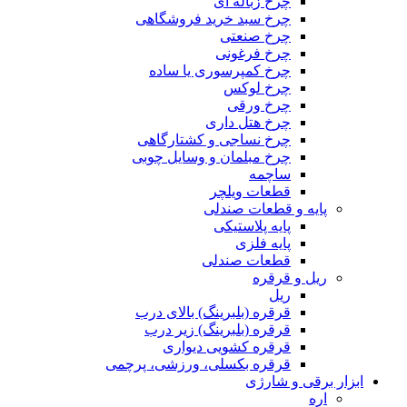
چرخ زباله ای
چرخ سبد خرید فروشگاهی
چرخ صنعتی
چرخ فرغونی
چرخ کمپرسوری یا ساده
چرخ لوکس
چرخ ورقی
چرخ هتل داری
چرخ نساجی و کشتارگاهی
چرخ مبلمان و وسایل چوبی
ساچمه
قطعات ویلچر
پایه و قطعات صندلی
پایه پلاستیکی
پایه فلزی
قطعات صندلی
ریل و قرقره
ریل
قرقره (بلبرینگ) بالای درب
قرقره (بلبرینگ) زیر درب
قرقره کشویی دیواری
قرقره بکسلی، ورزشی، پرچمی
ابزار برقی و شارژی
اره